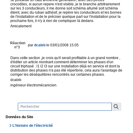
crocodiles, si aucun repere n'est visible, je le branche arbitrairement
sur les 3 conducteurs, il me donne soit schéma allumé soit schéma
éteint, avec du ruban adhésif, je repère les conducteurs et les bornes
de l'installation et de le préciser quelque part sur l'installation pour la
prochaine fois, il n'y à rien de compliquer là dedans.
Amicalement
Réaction
par
dcaleb
le 03/01/2008 15:05
n°3
Dans cette section ,je crois qu'il serait profitable á un grand nombre ,
d'éditer un article montrant comment déterminer les phases d'un
circuit triphasé : l1 l2 l3 sur une installation déjà en service et dont la
distribution des phases n'a pas été répertorie, cela aura l'avantage de
corriger les déséquilibres rencontrés sur certaines phases.
dcaleb
ingénieur électromécanicien.
Données du Site
L'histoire de l'électricité