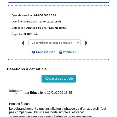
Date de création :
07/05/2006 20:01
Dernière modification :
17/04/2013 19:51
Catégorie :
Données du Site -
Les mesures
Page lue
101861 fois
Prévisualiser...
Imprimer...
Réactions à cet article
Réagir à cet article
Réaction
par
Etincelle
le 12/01/2009 18:25
n°4
Bonsoir à tous
Le débranchement d'une installation triphasée ou d'un appareil n'est
pas compliquée. J'ai une méthode simple et efficace:
Je possède un catu ancienne génération, avec des pinces