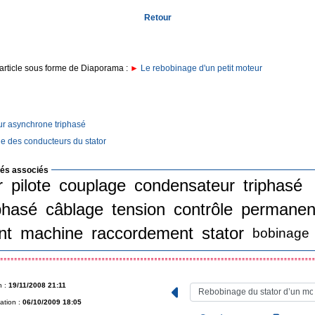
Retour
article sous forme de Diaporama :
►
Le rebobinage d'un petit moteur
r asynchrone triphasé
 des conducteurs du stator
lés associés
r
pilote
couplage
condensateur
triphasé
hasé
câblage
tension
contrôle
permanen
nt
machine
raccordement
stator
bobinage
n :
19/11/2008 21:11
ation :
06/10/2009 18:05