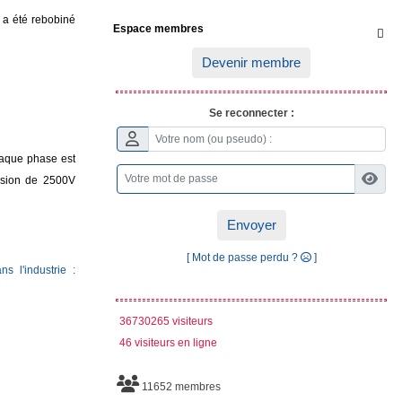
r a été rebobiné
Espace membres

Devenir membre
Se reconnecter :
chaque phase est
ension de 2500V
Envoyer
[ Mot de passe perdu ?
]
ans l'industrie :
36730265 visiteurs
46 visiteurs en ligne
11652 membres