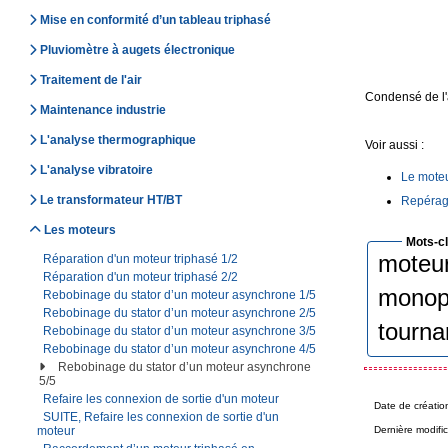
Mise en conformité d’un tableau triphasé
Pluviomètre à augets électronique
Traitement de l'air
Condensé de l'
Maintenance industrie
L'analyse thermographique
Voir aussi :
L'analyse vibratoire
Le moteu
Le transformateur HT/BT
Repérage
Les moteurs
Mots-c
moteu
Réparation d'un moteur triphasé 1/2
Réparation d'un moteur triphasé 2/2
monop
Rebobinage du stator d’un moteur asynchrone 1/5
Rebobinage du stator d’un moteur asynchrone 2/5
tourna
Rebobinage du stator d’un moteur asynchrone 3/5
Rebobinage du stator d’un moteur asynchrone 4/5
Rebobinage du stator d’un moteur asynchrone
5/5
Refaire les connexion de sortie d'un moteur
Date de créatio
SUITE, Refaire les connexion de sortie d'un
Dernière modific
moteur