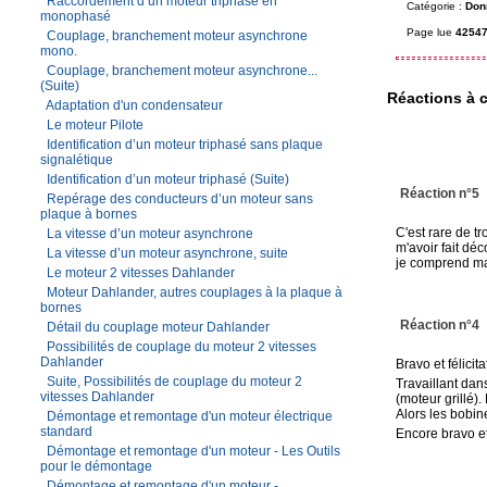
Raccordement d’un moteur triphasé en
Catégorie :
Don
monophasé
Page lue
42547
Couplage, branchement moteur asynchrone
mono.
Couplage, branchement moteur asynchrone...
(Suite)
Réactions à c
Adaptation d'un condensateur
Le moteur Pilote
Identification d’un moteur triphasé sans plaque
signalétique
Identification d’un moteur triphasé (Suite)
Réaction n°5
Repérage des conducteurs d’un moteur sans
plaque à bornes
C'est rare de tr
La vitesse d’un moteur asynchrone
m'avoir fait déc
La vitesse d’un moteur asynchrone, suite
je comprend ma
Le moteur 2 vitesses Dahlander
Moteur Dahlander, autres couplages à la plaque à
bornes
Réaction n°4
Détail du couplage moteur Dahlander
Possibilités de couplage du moteur 2 vitesses
Dahlander
Bravo et félicit
Suite, Possibilités de couplage du moteur 2
Travaillant dan
vitesses Dahlander
(moteur grillé).
Alors les bobin
Démontage et remontage d'un moteur électrique
standard
Encore bravo et
Démontage et remontage d'un moteur - Les Outils
pour le démontage
Démontage et remontage d'un moteur -