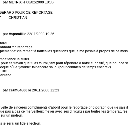
par
METRIX
le 08/02/2009 18:36
N GERARD POUR CE REPORTAGE
NT CHRISTIAN
par
Vapomill
le 22/11/2008 19:26
rard!
sionnant ton reportage.
lement et clairement à toutes les questions que je me posais à propos de ce merve
impatience la suite!
our ce travail que tu as fourni, tant pour répondre à notre curiosité, que pour ce sa
poque où le "jetable" fait encore sa loi (pour combien de temps encore?).
O!!!!
ertrand.
par
cram64600
le 20/11/2008 12:23
velle de sincères compliments d'abord pour le reportage photographique (je sais il 
que pas à pas ce merveilleux métier avec ses difficultés par toutes les températures de
sur un moteur.
 je serai un fidèle lecteur.