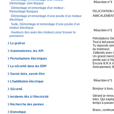
Réaction n°3
Démontage 1ère flasque
Démontage et remontage d'un moteur -
FELICITATIO
Remontage flasques
AMICALEME
Démontage et remontage d’une poulie d’un moteur
électrique
Suite, Démontage et remontage d’une poulie d’un
moteur électrique
Réaction n°2
Hauteurs des axes des moteurs pour trouver la
puissance
Félicitations Gé
Tout à fait pas
Le grafcet
Tu réponds simp
du bobineur.
Automatismes, les API
J'attends avec 
Un grand merci p
Perturbations électriques
perde pas à l'é
Encore B.R.A.V.
La sécurité dans les ERP
Amicalement, B
Savoir-faire, savoir-être
Réaction n°1
L’habilitation électrique
Bonjour à tous,
Sécurité
Gérard je renou
Incidents liés à l’électricité
tuto). Qui expli
temps à passer 
Recherche des pannes
Bravo, continues
Domotique