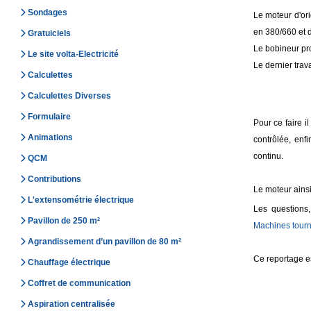
Sondages
Le moteur d'ori
en 380/660 et d
Gratuiciels
Le bobineur pr
Le site volta-Electricité
Le dernier trav
Calculettes
Calculettes Diverses
Formulaire
Pour ce faire i
Animations
contrôlée, enf
continu.
QCM
Contributions
Le moteur ainsi 
L'extensométrie électrique
Les questions
Pavillon de 250 m²
Machines tour
Agrandissement d’un pavillon de 80 m²
Ce reportage es
Chauffage électrique
Coffret de communication
Aspiration centralisée