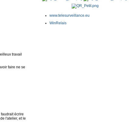
www.telesurveillance.eu
WinRelais
illeux travail
voir faire ne se
faudrait écrire
 l'atelier, et le