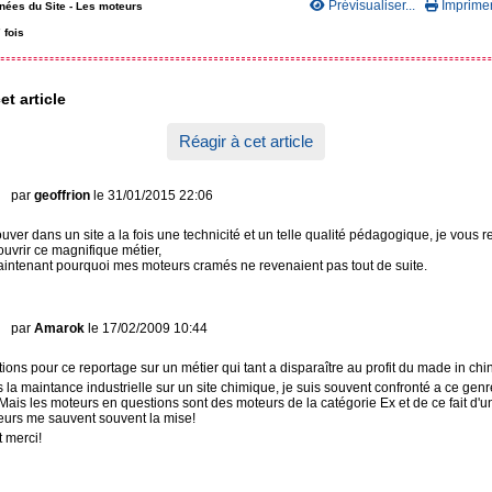
Prévisualiser...
Imprimer.
nées du Site -
Les moteurs
 fois
et article
Réagir à cet article
par
geoffrion
le 31/01/2015 22:06
ouver dans un site a la fois une technicité et un telle qualité pédagogique, je vous 
ouvrir ce magnifique métier,
intenant pourquoi mes moteurs cramés ne revenaient pas tout de suite.
par
Amarok
le 17/02/2009 10:44
ations pour ce reportage sur un métier qui tant a disparaître au profit du made in chi
s la maintance industrielle sur un site chimique, je suis souvent confronté a ce ge
 Mais les moteurs en questions sont des moteurs de la catégorie Ex et de ce fait d'un 
eurs me sauvent souvent la mise!
 merci!