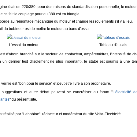
gine était en 220/380, pour des raisons de standardisation personnelle, le moteu
e ce fait le couplage pour du 380 est en triangle.
ocède au remontage mécanique du moteur et change les roulements s'il y a lieu.
ail du bobineur est de mettre le moteur au banc d'essai.
L'essai du moteur
Tableau d'essais
l est d'abord branché sur le secteur via contacteur, ampèremètres, l'intensité de 
in un dernier test d'isolement (le plus important), le stator est soumis à une t
vérifié est "bon pour le service" et peut être livré à son propriétaire.
, suggestions et autre débat peuvent se concrétiser au forum "
L'électricité d
nantes
" du présent site.
t réalisé par "Labobine", rédacteur et modérateur du site Volta-Électricité.