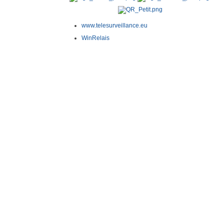
www.telesurveillance.eu
WinRelais