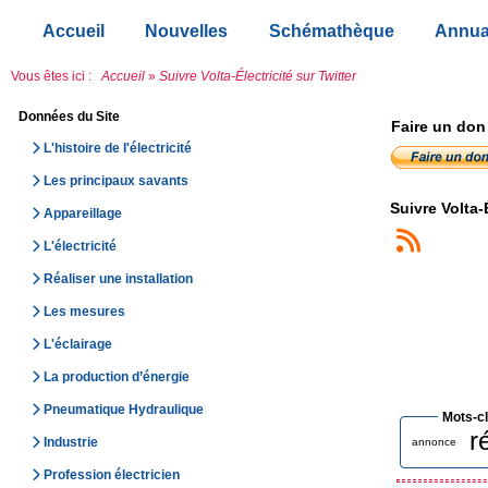
Accueil
Nouvelles
Schémathèque
Annua
Vous êtes ici :
Accueil
»
Suivre Volta-Électricité sur Twitter
Données du Site
Faire un don
L'histoire de l'électricité
Les principaux savants
Suivre Volta-É
Appareillage
L'électricité
Réaliser une installation
Les mesures
L'éclairage
La production d’énergie
Pneumatique Hydraulique
Mots-c
r
Industrie
annonce
Profession électricien