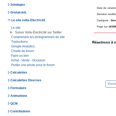
Sondages
Date de créatio
Gratuiciels
Dernière modific
Le site volta-Electricité
Catégorie :
Don
Page lue
16298
Le site
Suivre Volta-Électricité sur Twitter
Comprendre les pictogrammes du site
Traductions
Réactions à c
Google Analytics
Charte du forum
Faire un lien
Achat - Vente - Occasion
Poster une photo pour le forum
Calculettes
Calculettes Diverses
Formulaire
Animations
QCM
Contributions