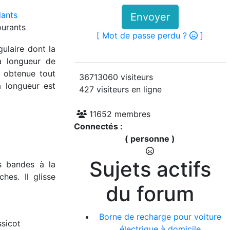
Envoyer
ourants
[ Mot de passe perdu ?
]
gulaire dont la
a longueur de
 obtenue tout
36713060 visiteurs
 longueur est
427 visiteurs en ligne
11652 membres
Connectés :
( personne )
Sujets actifs
s bandes à la
es. Il glisse
du forum
Borne de recharge pour voiture
sicot
électrique à domicile