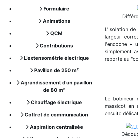
Formulaire
Différ
Animations
L'isolation de
QCM
largeur corr
l'encoche + 
Contributions
simplement a
L'extensométrie électrique
reporté au "co
Pavillon de 250 m²
Agrandissement d’un pavillon
de 80 m²
Le bobineur 
Chauffage électrique
massicot en 
ensuite délica
Coffret de communication
Aspiration centralisée
Découp