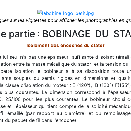
quer sur les vignettes pour afficher les photographies en g
e partie : BOBINAGE DU ST
Isolement des encoches du stator
 à lui seul n'a pas une épaisseur suffisante d'isolant (émai
ation entre la masse métallique du stator et la tension qu'il
 cette isolation le bobineur a à sa disposition toute
lants souples ou semis rigides en dimensions et qualit
a classe d'isolation du moteur : E (120°), B (130°) F(155°
es plus courantes. La dimension correspond à l'épaisseur 
0, 25/100 pour les plus courantes. Le bobineur choisi d
sse et l'épaisseur qui tient compte de la solidité mécaniq
le fil émaillé (par rapport au diamètre) et du remplissag
 du paquet de fil dans l'encoche).