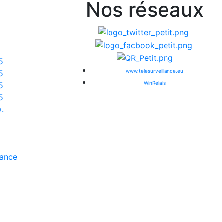
Nos réseaux
5
www.telesurveillance.eu
5
WinRelais
5
5
.
sance