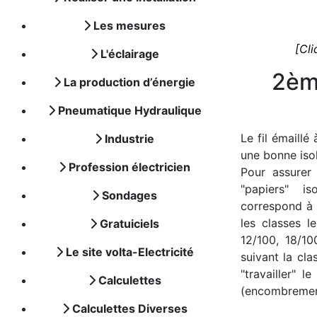
Les mesures
[Cli
L'éclairage
2èm
La production d’énergie
Pneumatique Hydraulique
Le fil émaillé
Industrie
une bonne isol
Profession électricien
Pour assurer
"papiers" iso
Sondages
correspond à l
les classes l
Gratuiciels
12/100, 18/10
Le site volta-Electricité
suivant la cla
"travailler" 
Calculettes
(encombrement
Calculettes Diverses