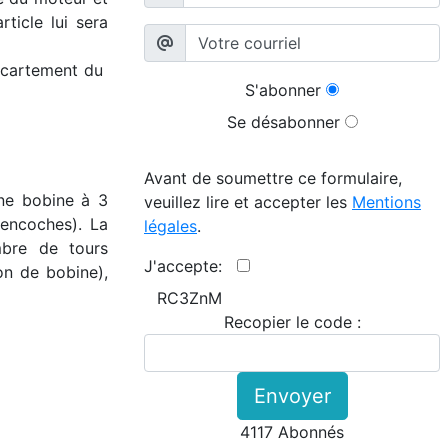
ticle lui sera
'écartement du
S'abonner
Se désabonner
Avant de soumettre ce formulaire,
une bobine à 3
veuillez lire et accepter les
Mentions
encoches). La
légales
.
mbre de tours
J'accepte:
on de bobine),
RC3ZnM
Recopier le code :
Envoyer
4117 Abonnés