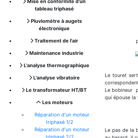
Mise en conformité d’un
tableau triphasé
Pluviomètre à augets
électronique
Traitement de l'air
Maintenance industrie
L'analyse thermographique
Le touret sert
L'analyse vibratoire
correspondent
Le transformateur HT/BT
Le bobineur p
qui épouse la 
Les moteurs
Réparation d'un moteur
triphasé 1/2
Réparation d'un moteur
Le pas de la 
triphasé 2/2
au hasard, il 