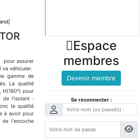
rand]
ATOR

Espace
membres
l) pour assurer
 va véhiculer.
 une gamme de
Devenir membre
és. La qualité
), H(180°) pour
de l'isolant :
Se reconnecter :
onc la qualité
ue à avoir pour
e de l'encoche