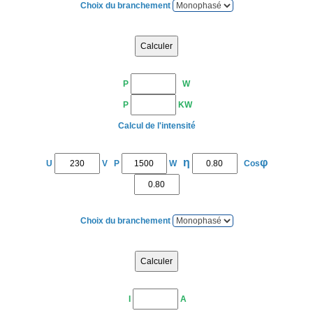
Choix du branchement
P
W
P
KW
Calcul de l'intensité
η
φ
U
V P
W
Cos
Choix du branchement
I
A