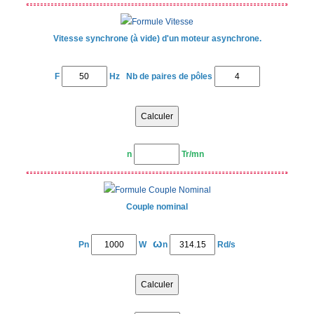
Vitesse synchrone (à vide) d'un moteur asynchrone.
F
Hz Nb de paires de pôles
n
Tr/mn
Couple nominal
ω
Pn
W
n
Rd/s