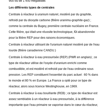
900 ou de 1 450 mégawatts
Les différents types de centrales
Centrale à réacteur à uranium naturel, modéré par du graphite,
refroidi par du dioxyde carbone (filière uranimu-graphite-gaz) ;
comme la centrale du Bugey, première centrale nucléaire en France.
Cette filière, qui était une réussite technologique, fût abandonnée
pour la filière REP pour des raisons économiques.
Centrale à réacteur utilisant de l'uranium naturel modéré par de l'eau
lourde (filière canadienne CANDU.)
Centrale à réacteur à eau pressurisée (REP) (PWR en anglais) ; ce
type de réacteur utilise de l'oxyde d'uranium enrichi comme
combustible, et est modéré et refroidi par de l'eau ordinaire sous
pression. Les REP constituent l'essentiel du parc actuel : 60 % dans
le monde et 80 % en Europe. La France a opté pour ce type de
réacteur, alors sous licence Westinghouse, en 1969.
Centrale à réacteur à eau bouillante (REB) ; ce type de réacteur est
assez semblable à un réacteur à eau pressurisée, à la différence
importante que l'eau primaire se vaporise dans le cœur du réacteur,