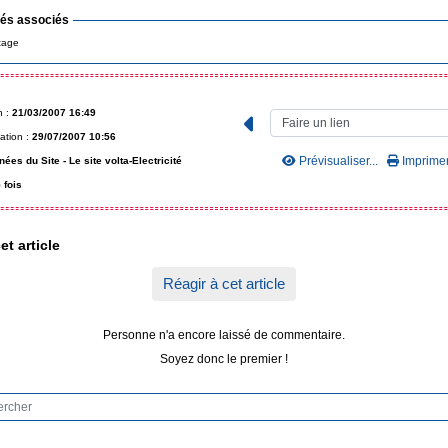
lés associés
tage
n :
21/03/2007 16:49
ation :
29/07/2007 10:56
Prévisualiser...
Imprimer.
nées du Site -
Le site volta-Electricité
 fois
et article
Réagir à cet article
Personne n'a encore laissé de commentaire.
Soyez donc le premier !