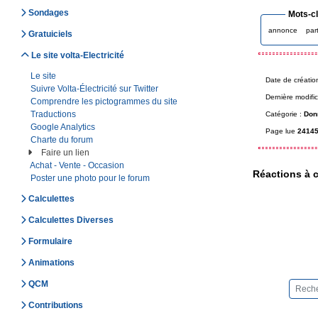
Sondages
Mots-c
annonce
par
Gratuiciels
Le site volta-Electricité
Le site
Date de créatio
Suivre Volta-Électricité sur Twitter
Dernière modific
Comprendre les pictogrammes du site
Traductions
Catégorie :
Don
Google Analytics
Page lue
24145
Charte du forum
Faire un lien
Achat - Vente - Occasion
Réactions à c
Poster une photo pour le forum
Calculettes
Calculettes Diverses
Formulaire
Animations
QCM
Contributions