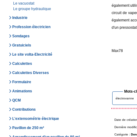
Le vacuostat
également utilis
Le groupe hydraulique
circuit de vape
Industrie
également acco
Profession électricien
d'un pressostat 
Sondages
Gratuiciels
Max78
Le site volta-Electricité
Calculettes
Calculettes Diverses
Formulaire
Animations
Mots-c
électrovanne
QCM
Contributions
L'extensométrie électrique
Date de créatio
Dernière modific
Pavillon de 250 m²
Catégorie :
Don