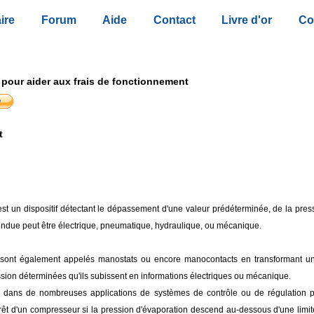
ire
Forum
Aide
Contact
Livre d'or
Co
 pour aider aux frais de fonctionnement
t
st un dispositif détectant le dépassement d'une valeur prédéterminée, de la press
endue peut être électrique, pneumatique, hydraulique, ou mécanique.
 sont également appelés manostats ou encore manocontacts en transformant un
sion déterminées qu'ils subissent en informations électriques ou mécanique.
sés dans de nombreuses applications de systèmes de contrôle ou de régulation
rêt d'un compresseur si la pression d'évaporation descend au-dessous d'une limit