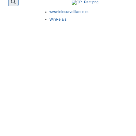
www.telesurveillance.eu
WinRelais