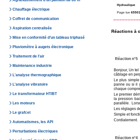
Agrandissement d’un pavillon de 80 m²
Hydraulique
Chauffage électrique
Page lue
65501
Coffret de communication
Aspiration centralisée
Réactions à c
Mise en conformité d’un tableau triphasé
Pluviomètre à augets électronique
Traitement de l'air
Réaction n°5
Maintenance industrie
Bonjour, Un tel 
câblage en per
L'analyse thermographique
Le plus simple
L'analyse vibratoire
panne ou si il 
chaque compress
Le transformateur HT/BT
Le premier déma
la pression ba
Les moteurs
parallèle. Lors
Les réglages de
Le grafcet
Simple et fonct
Cordialement.
Automatismes, les API
Perturbations électriques
Réaction n°4