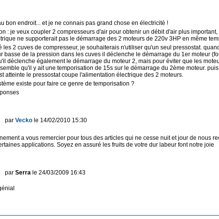
u bon endroit... et je ne connais pas grand chose en électricité !
on : je veux coupler 2 compresseurs d'air pour obtenir un débit d'air plus important
lectrique ne supporterait pas le démarrage des 2 moteurs de 220v 3HP en même tem
ié les 2 cuves de compresseur, je souhaiterais n'utiliser qu'un seul pressostat. quan
ur basse de la pression dans les cuves il déclenche le démarrage du 1er moteur (
'il déclenche également le démarrage du moteur 2, mais pour éviter que les moteu
emble qu'il y ait une temporisation de 15s sur le démarrage du 2ème moteur. puis
t atteinte le pressostat coupe l'alimentation électrique des 2 moteurs.
stème existe pour faire ce genre de temporisation ?
éponses
par
Vecko
le 14/02/2010 15:30
nement a vous remercier pour tous des articles qui ne cesse nuit et jour de nous re
rtaines applications. Soyez en assuré les fruits de votre dur labeur font notre joie
par
Serra
le 24/03/2009 16:43
génial