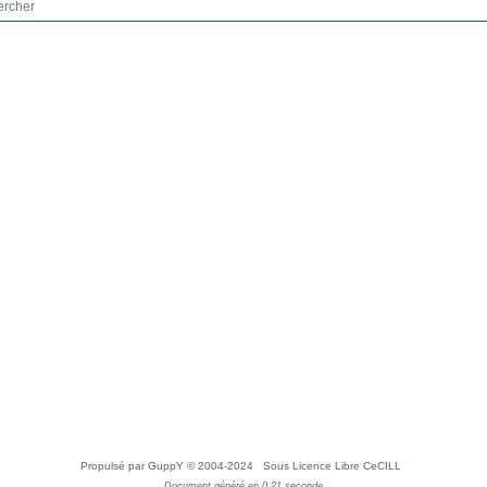
Propulsé par GuppY
© 2004-2024
Sous Licence Libre CeCILL
Document généré en 0.21 seconde