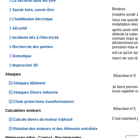
La sécurité dans les ERP
Bonjour,
Savoir-faire, savoir-être
j'espère posté a
L’habilitation électrique
Voici ma questi
installation é
Sécurité
après avoir rel
détecte la vale
Incidents liés à l’électricité
normal) mais qu
déclenchent ens
Recherche des pannes
pression max es
est-ce qu'un sy
Domotique
merci de vos r
Impression 3D
Abaques
Réaction n°2
Abaques bâtiment
Je tiens person
nous rapeller ce
Abaques Divers industrie
Choix protections transformateurs
Réaction n°1
Calculettes moteurs
C'est vraiment 
Calculs divers du moteur triphasé
Rotation des moteurs et des éléments entraînés
Webmaster infos - Contact - Recommander