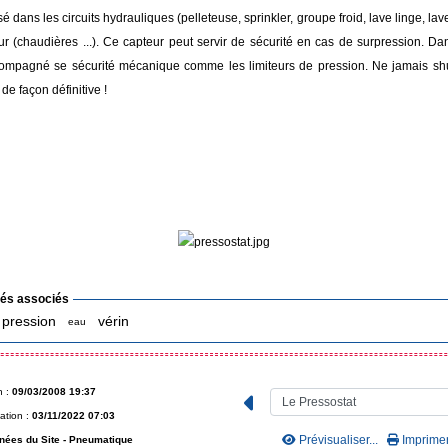
é dans les circuits hydrauliques (pelleteuse, sprinkler, groupe froid, lave linge, lave 
ur (chaudières ...). Ce capteur peut servir de sécurité en cas de surpression. Dan
mpagné se sécurité mécanique comme les limiteurs de pression. Ne jamais shu
de façon définitive !
lés associés
pression
vérin
eau
n :
09/03/2008 19:37
ation :
03/11/2022 07:03
Prévisualiser...
Imprimer.
nées du Site -
Pneumatique