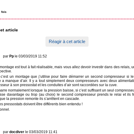
 fois
et article
Réagir à cet article
par
Pp
le 03/03/2019 11:52
montage est tout à fait réalisable, mais vous allez devoir investir dans des relais, un
pective.
 c’est un montage que j’utilise pour faire démarrer un second compresseur si le
y a manque d’air. Il y a tout simplement deux compresseurs avec deux alimentati
eur à son pressostat et les conduites d’air sont raccordées sur la cuve.
rre normalement lorsque la pression baisse, si c’est suffisant un seul compresseu
isse davantage ou trop (au choix) le second compresseur prends le relai et ils 
que la pression remonte ils s’arrêtent en cascade.
s pressostats doivent être différents bien entendu !
ionnel.
par
docdiver
le 03/03/2019 11:41