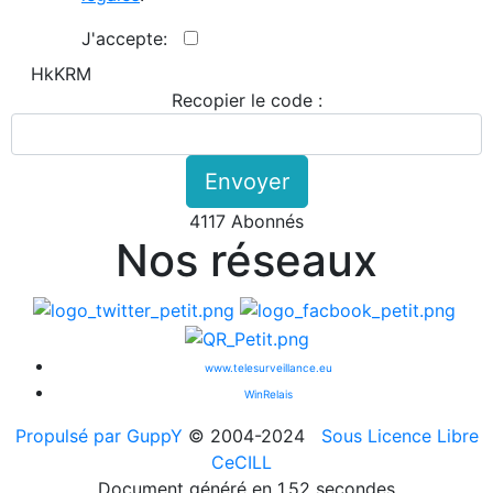
J'accepte:
HkKRM
Recopier le code :
Envoyer
4117 Abonnés
Nos réseaux
www.telesurveillance.eu
WinRelais
Propulsé par GuppY
© 2004-2024
Sous Licence Libre
CeCILL
Document généré en 1.52 secondes