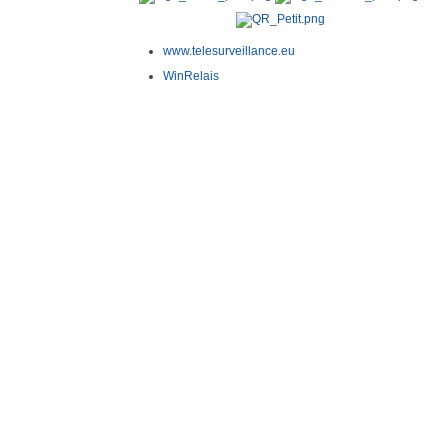
www.telesurveillance.eu
WinRelais