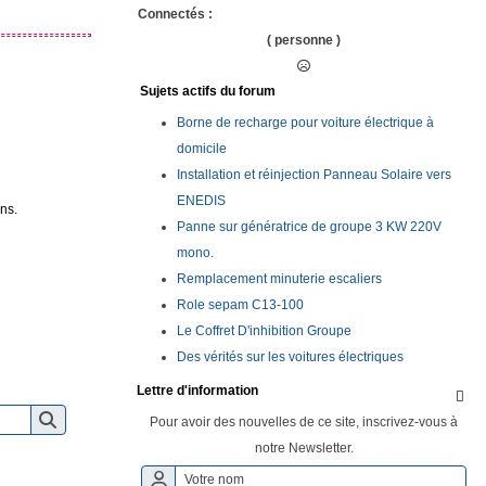
Connectés :
( personne )
Sujets actifs du forum
Borne de recharge pour voiture électrique à
domicile
Installation et réinjection Panneau Solaire vers
ENEDIS
ns.
Panne sur génératrice de groupe 3 KW 220V
mono.
Remplacement minuterie escaliers
Role sepam C13-100
Le Coffret D'inhibition Groupe
Des vérités sur les voitures électriques
Lettre d'information

Pour avoir des nouvelles de ce site, inscrivez-vous à
notre Newsletter.