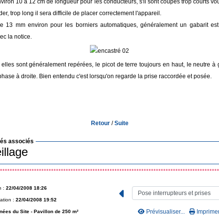
 environ 10 à 12 cm de longueur pour les conducteurs, s'il sont coupés trop courts v
er, trop long il sera difficile de placer correctement l'appareil.
e 13 mm environ pour les borniers automatiques, généralement un gabarit est 
ec la notice.
 elles sont généralement repérées, le picot de terre toujours en haut, le neutre à 
 phase à droite. Bien entendu c'est lorsqu'on regarde la prise raccordée et posée.
Retour
/
Suite
lés associés
illage
n :
22/04/2008 18:26
ation :
22/04/2008 19:52
Prévisualiser...
Imprimer.
nées du Site -
Pavillon de 250 m²