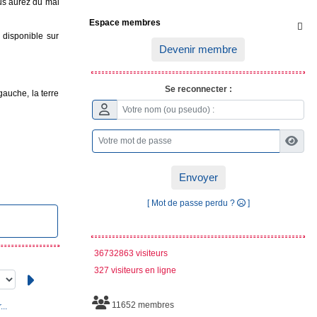
ous aurez du mal
Espace membres

disponible sur
Devenir membre
Se reconnecter :
gauche, la terre
Envoyer
[ Mot de passe perdu ?
]
36732863 visiteurs
327 visiteurs en ligne
11652 membres
..