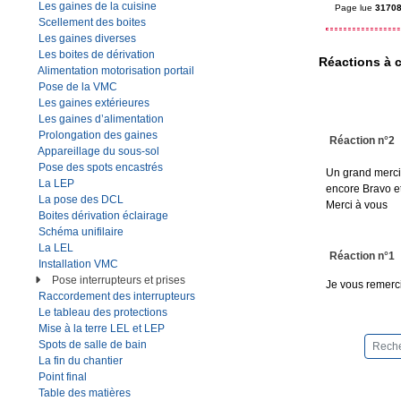
Les gaines de la cuisine
Page lue
31708
Scellement des boites
Les gaines diverses
Les boites de dérivation
Réactions à c
Alimentation motorisation portail
Pose de la VMC
Les gaines extérieures
Les gaines d’alimentation
Prolongation des gaines
Réaction n°2
Appareillage du sous-sol
Pose des spots encastrés
Un grand merci 
La LEP
encore Bravo et
La pose des DCL
Merci à vous
Boites dérivation éclairage
Schéma unifilaire
La LEL
Réaction n°1
Installation VMC
Pose interrupteurs et prises
Je vous remerci
Raccordement des interrupteurs
Le tableau des protections
Mise à la terre LEL et LEP
Spots de salle de bain
La fin du chantier
Point final
Table des matières