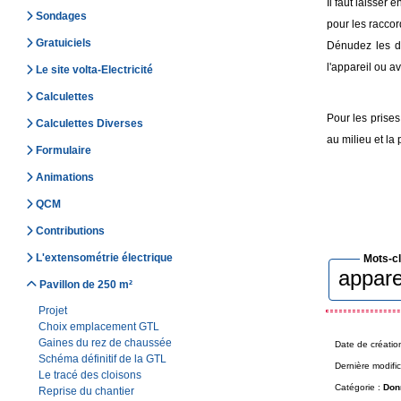
Il faut laisser
Sondages
pour les raccord
Gratuiciels
Dénudez les d
l'appareil ou av
Le site volta-Electricité
Calculettes
Pour les prises
Calculettes Diverses
au milieu et la
Formulaire
Animations
QCM
Contributions
L'extensométrie électrique
Mots-c
appare
Pavillon de 250 m²
Projet
Choix emplacement GTL
Gaines du rez de chaussée
Date de créatio
Schéma définitif de la GTL
Dernière modific
Le tracé des cloisons
Catégorie :
Don
Reprise du chantier