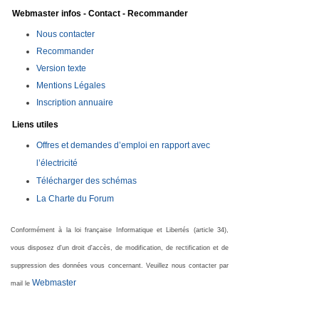
Webmaster infos - Contact - Recommander
Nous contacter
Recommander
Version texte
Mentions Légales
Inscription annuaire
Liens utiles
Offres et demandes d’emploi en rapport avec
l’électricité
Télécharger des schémas
La Charte du Forum
Conformément à la loi française Informatique et Libertés (article 34),
vous disposez d'un droit d'accès, de modification, de rectification et de
suppression des données vous concernant. Veuillez nous contacter par
Webmaster
mail le