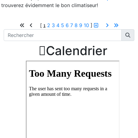
trouverez évidemment le bon climatiseur!
[
2
3
4
5
6
7
8
9
10
]
1

Calendrier