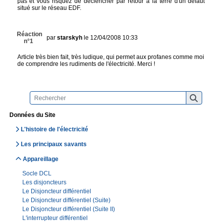
pas et vous risquez de déclencher par retour à la terre d'un défaut
situé sur le réseau EDF.
Réaction
par
starskyh
le 12/04/2008 10:33
n°1
Article très bien fait, très ludique, qui permet aux profanes comme moi
de comprendre les rudiments de l'électricité. Merci !
Données du Site
L'histoire de l'électricité
Les principaux savants
Appareillage
Socle DCL
Les disjoncteurs
Le Disjoncteur différentiel
Le Disjoncteur différentiel (Suite)
Le Disjoncteur différentiel (Suite II)
L'interrupteur différentiel