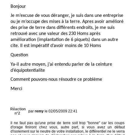
Bonjour
Je m’excuse de vous déranger, je suis dans une entreprise
ou je m’occupe des mises à la terre. Apres avoir amélioré
des prise de terre dans différents endroits, je me suis
retrouvé avec une valeur des 230 Homs après
amélioration (implantation de 6 piquets) dans un autre
cite. Il est impératif d’avoir moins de 10 Homs
Question
Ya-il autre moyen, j’ai entendu parler de la ceinture
d’équipotentialite
Comment pouvons-nous résoudre ce problème
Merci
Réaction
par
remy
le 02/05/2009 22:41
n°2
il ne faut pas qu'une prise de terre soit trop "bonne" car les coups
d'orage finiront chez vous, autre part, si vous avez un défaut
d'isolement sur le neutre de votre installation, le différentiel ne le verra