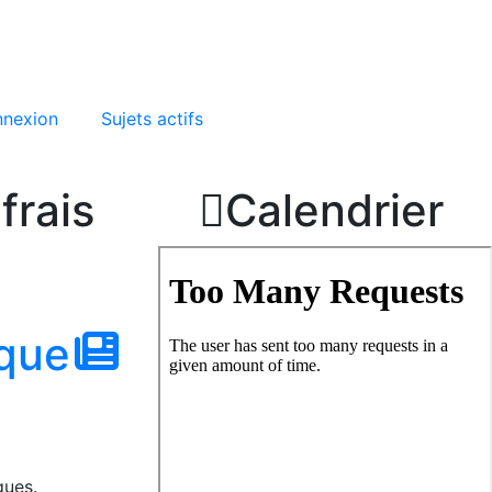
nexion
Sujets actifs
frais

Calendrier
ique
ques.