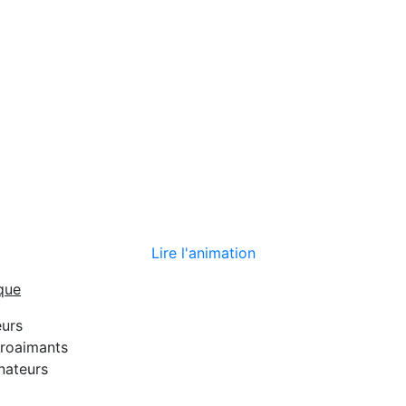
Lire l'animation
que
urs
troaimants
rnateurs