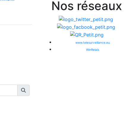
Nos réseaux
www.telesurveillance.eu
WinRelais