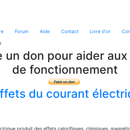
re
Forum
Aide
Contact
Livre d'or
Con
e
e un don pour aider aux 
de fonctionnement
ffets du courant électr
ctrique produit des effets calorifiques, chimiques, magnéti