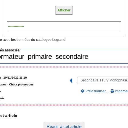
e avec les données du catalogue Legrand.
lés associés
ormateur
primaire
secondaire
n :
19/11/2022 11:10
ques -
Choix protections
Prévisualiser...
Imprimer.
s
fois
et article
Réagir à cet article