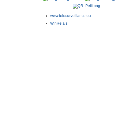
www.telesurveillance.eu
WinRelais