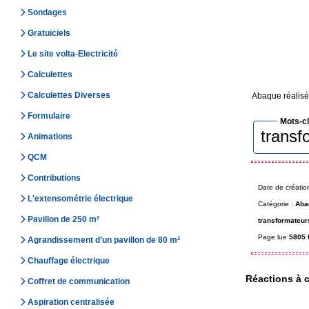
Sondages
Gratuiciels
Le site volta-Electricité
Calculettes
Calculettes Diverses
Abaque réalisé
Formulaire
Mots-c
transf
Animations
QCM
Contributions
Date de créatio
L'extensométrie électrique
Catégorie :
Aba
Pavillon de 250 m²
transformateur
Page lue
5805 
Agrandissement d’un pavillon de 80 m²
Chauffage électrique
Réactions à c
Coffret de communication
Aspiration centralisée