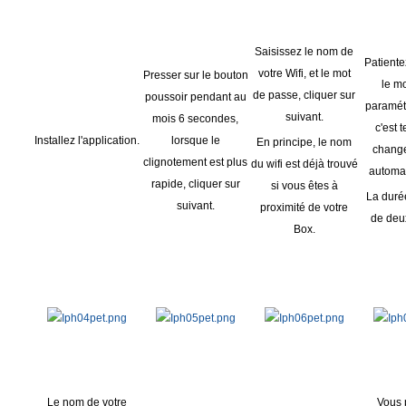
Saisissez le nom de
Patientez
votre Wifi, et le mot
Presser sur le bouton
le m
de passe, cliquer sur
poussoir pendant au
paramétr
suivant.
mois 6 secondes,
c'est 
Installez l'application.
lorsque le
En principe, le nom
chang
clignotement est plus
du wifi est déjà trouvé
automa
rapide, cliquer sur
si vous êtes à
La duré
suivant.
proximité de votre
de deu
Box.
Le nom de votre
Vous 