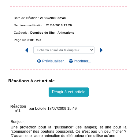
Date de création :
21/06/2009 22:48
Dernière modification :
21/04/2010 13:20
Catégorie :
Données du Site -
Animations
Page lue
8101 fois
Prévisualiser...
Imprimer...
Réactions à cet article
Réagir à cet article
Réaction
par
Lolo
le 18/07/2009 15:49
n°1
Bonjour,
Une protection pour la "puissance" (les lampes) et une pour la
"commande" (les boutons poussoirs). Ce n'est pas un peu "riche" ?
D'autant que l'autre animation du télérupteur n'en utilise qu'une.