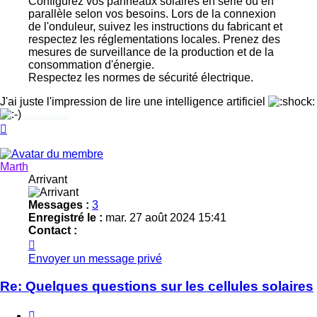
Configurez vos panneaux solaires en série ou en
parallèle selon vos besoins. Lors de la connexion
de l'onduleur, suivez les instructions du fabricant et
respectez les réglementations locales. Prenez des
mesures de surveillance de la production et de la
consommation d'énergie.
Respectez les normes de sécurité électrique.
J'ai juste l'impression de lire une intelligence artificiel
https://avis-perforateur.fr
Haut
Marth
Arrivant
Messages :
3
Enregistré le :
mar. 27 août 2024 15:41
Contact :
Contacter
Marth
Envoyer un message privé
Re: Quelques questions sur les cellules solaires
Citer