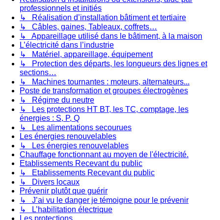
professionnels et initiés
↳ Réalisation d’installation bâtiment et tertiaire
↳ Câbles, gaines, Tableaux, coffrets…
↳ Appareillage utilisé dans le bâtiment, à la maison
L’électricité dans l’industrie
↳ Matériel, appareillage, équipement
↳ Protection des départs, les longueurs des lignes et
sections…
↳ Machines tournantes : moteurs, alternateurs...
Poste de transformation et groupes électrogènes
↳ Régime du neutre
↳ Les protections HT BT, les TC, comptage, les
énergies : S, P, Q
↳ Les alimentations secourues
Les énergies renouvelables
↳ Les énergies renouvelables
Chauffage fonctionnant au moyen de l'électricité.
Etablissements Recevant du public
↳ Etablissements Recevant du public
↳ Divers locaux
Prévenir plutôt que guérir
↳ J’ai vu le danger je témoigne pour le prévenir
↳ L’habilitation électrique
Les protections