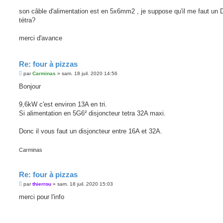
son câble d'alimentation est en 5x6mm2 , je suppose qu'il me faut un
tétra?
merci d'avance
Re: four à pizzas
M
par
Carminas
»
sam. 18 juil. 2020 14:56
e
s
Bonjour
s
a
g
9,6kW c'est environ 13A en tri.
e
Si alimentation en 5G6² disjoncteur tetra 32A maxi.
Donc il vous faut un disjoncteur entre 16A et 32A.
Carminas
Re: four à pizzas
M
par
thierrou
»
sam. 18 juil. 2020 15:03
e
s
merci pour l'info
s
a
g
e