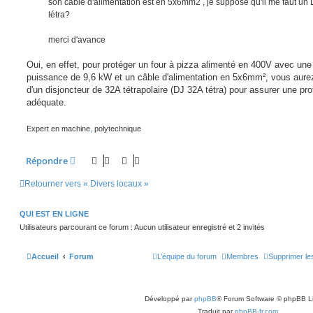
son câble d'alimentation est en 5x6mm2 , je suppose qu'il me faut un
tétra?
merci d'avance
Oui, en effet, pour protéger un four à pizza alimenté en 400V avec une
puissance de 9,6 kW et un câble d'alimentation en 5x6mm², vous aure
d'un disjoncteur de 32A tétrapolaire (DJ 32A tétra) pour assurer une pro
adéquate.
Expert en machine
,
polytechnique
Répondre
Retourner vers « Divers locaux »
QUI EST EN LIGNE
Utilisateurs parcourant ce forum : Aucun utilisateur enregistré et 2 invités
Accueil
Forum
L’équipe du forum
Membres
Supprimer le
Développé par
phpBB
® Forum Software © phpBB L
Traduit par
phpBB-fr.com