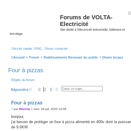
Forums de VOLTA-
Electricité
Site dédié à l'électricité industrielle, bâtiment et
bricolage.
Accès rapide
FAQ
Nous contacter
Accueil
Forum
Etablissements Recevant du public
Divers locaux
Four à pizzas
Règles du forum
Rechercher
Recherche avancée
Répondre
Four à pizzas
M
par
thierrou
»
sam. 18 juil. 2020 14:08
e
s
bonjour,
s
j'ai besoin de protéger un four à pizza alimenté en 400v dont la puissa
a
g
de 9.6KW
e