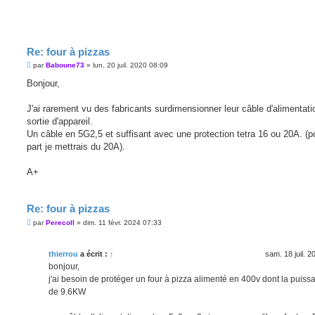
Re: four à pizzas
M
par
Baboune73
»
lun. 20 juil. 2020 08:09
e
s
Bonjour,
s
a
g
J'ai rarement vu des fabricants surdimensionner leur câble d'alimentati
e
sortie d'appareil.
Un câble en 5G2,5 et suffisant avec une protection tetra 16 ou 20A. (
part je mettrais du 20A).
A+
Re: four à pizzas
M
par
Perecoll
»
dim. 11 févr. 2024 07:33
e
s
s
thierrou
a écrit :
↑
sam. 18 juil. 
a
g
bonjour,
e
j'ai besoin de protéger un four à pizza alimenté en 400v dont la puiss
de 9.6KW