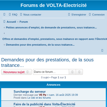
Forums de VOLTA-Electricité
FAQ
Nous contacter
S’enregistrer
Connexion
Accueil
Forum
Petites annonces d'emploi, de demande de prestations, sous traitance...
Offres et demandes d’emploi, prestations, sous traitance en rapport avec l’électrici
Demandes pour des prestations, de la sous traitance...
R
e
Demandes pour des prestations, de la sous
c
traitance...
h
Rechercher
Recherche avanc
Nouveau sujet
e
0 sujet • Page
1
sur
1
r
Annonces
c
h
Surcharge du serveur
Dernier message par
VE Pp
«
sam. 16 août 2025 19:39
e
Posté dans
Le site et les forums
r
Faire de la publicité dans Volta-Électricité