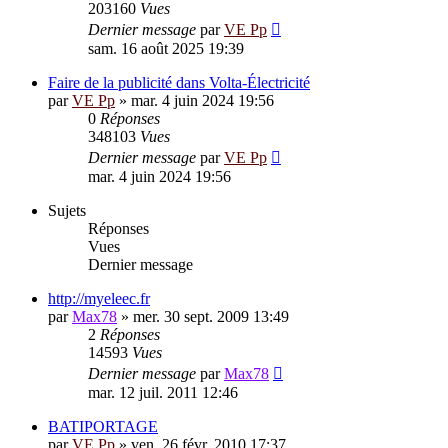
203160
Vues
Dernier message
par
VE Pp
sam. 16 août 2025 19:39
Faire de la publicité dans Volta-Électricité
par
VE Pp
»
mar. 4 juin 2024 19:56
0
Réponses
348103
Vues
Dernier message
par
VE Pp
mar. 4 juin 2024 19:56
Sujets
Réponses
Vues
Dernier message
http://myeleec.fr
par
Max78
»
mer. 30 sept. 2009 13:49
2
Réponses
14593
Vues
Dernier message
par
Max78
mar. 12 juil. 2011 12:46
BATIPORTAGE
par
VE Pp
»
ven. 26 févr. 2010 17:37