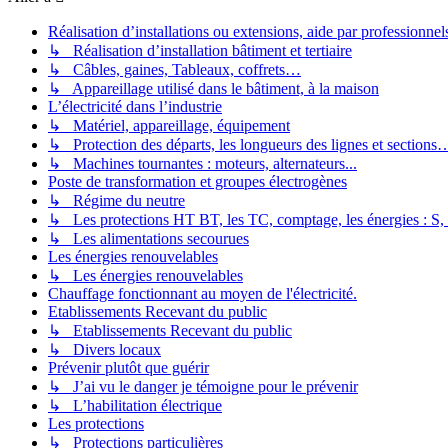
Réalisation d’installations ou extensions, aide par professionnels 
↳ Réalisation d’installation bâtiment et tertiaire
↳ Câbles, gaines, Tableaux, coffrets…
↳ Appareillage utilisé dans le bâtiment, à la maison
L’électricité dans l’industrie
↳ Matériel, appareillage, équipement
↳ Protection des départs, les longueurs des lignes et sections
↳ Machines tournantes : moteurs, alternateurs...
Poste de transformation et groupes électrogènes
↳ Régime du neutre
↳ Les protections HT BT, les TC, comptage, les énergies : S,
↳ Les alimentations secourues
Les énergies renouvelables
↳ Les énergies renouvelables
Chauffage fonctionnant au moyen de l'électricité.
Etablissements Recevant du public
↳ Etablissements Recevant du public
↳ Divers locaux
Prévenir plutôt que guérir
↳ J’ai vu le danger je témoigne pour le prévenir
↳ L’habilitation électrique
Les protections
↳ Protections particulières