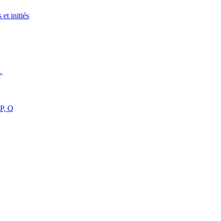
et initiés
…
 P, Q