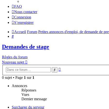
FAQ
Nous contacter
Connexion
S’enregistrer
Accueil
Forum
Petites annonces d'emploi, de demande de prest
Rechercher
Demandes de stage
Règles du forum
Nouveau sujet
Recherche
Rechercher
avancée
0 sujet • Page
1
sur
1
Annonces
Réponses
Vues
Dernier message
Surcharge du serveur