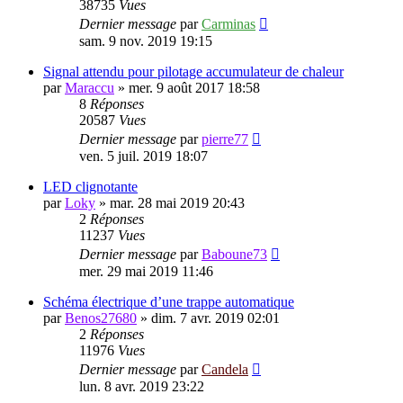
38735
Vues
Dernier message
par
Carminas
sam. 9 nov. 2019 19:15
Signal attendu pour pilotage accumulateur de chaleur
par
Maraccu
»
mer. 9 août 2017 18:58
8
Réponses
20587
Vues
Dernier message
par
pierre77
ven. 5 juil. 2019 18:07
LED clignotante
par
Loky
»
mar. 28 mai 2019 20:43
2
Réponses
11237
Vues
Dernier message
par
Baboune73
mer. 29 mai 2019 11:46
Schéma électrique d’une trappe automatique
par
Benos27680
»
dim. 7 avr. 2019 02:01
2
Réponses
11976
Vues
Dernier message
par
Candela
lun. 8 avr. 2019 23:22