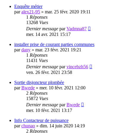
Enquête métier
par
alex21-95
»
mar. 25 févr. 2020 19:11
1
Réponses
13268
Vues
Dernier message
par
Vadmna87
mer. 14 avr. 2021 15:17
installer prise de courant parties communes
par
dany
»
mar. 23 févr. 2021 19:21
1
Réponses
11431
Vues
Dernier message
par
vincebzh56
ven. 26 févr. 2021 23:58
Sortie disjoncteur plombée
par
Bwede
»
mer. 10 févr. 2021 12:00
2
Réponses
15872
Vues
Dernier message
par
Bwede
mer. 10 févr. 2021 13:17
Info Contacteur de puissance
par
chunao
»
dim. 14 juin 2020 14:19
2
Réponses