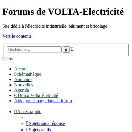
Forums de VOLTA-Electricité
Site dédié à l'électricité industrielle, bâtiment et bricolage.
Vers le contenu
Recherche
Rechercher
avancée
Liens
Accueil
Schémathèque
Annuaire
Nouvelles
Agenda
€ Don à Volta-Életricité
Aide pour image dans le forum
Accès rapide
Sujets sans réponse
Sujets actifs