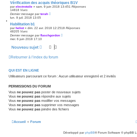
Vérification des acquis théoriques B1V
par
electrotoile
»
sam. 9 juin 2018 13:45
1
Réponses
14818
Vues
Dernier message
par
terah
lun. 9 juil. 2018 13:05
Habilitation b1
par
heliot
»
dim. 22 avr. 2018 12:25
18
Réponses
48205
Vues
Dernier message
par
flaschgordon
mer. 6 juin 2018 17:10
Nouveau sujet
Retourner à l’index du forum
QUI EST EN LIGNE
Utilisateurs parcourant ce forum : Aucun utilisateur enregistré et 2 invités
PERMISSIONS DU FORUM
Vous
ne pouvez pas
poster de nouveaux sujets
Vous
ne pouvez pas
répondre aux sujets
Vous
ne pouvez pas
modifier vos messages
Vous
ne pouvez pas
supprimer vos messages
Vous
ne pouvez pas
joindre des fichiers
Accueil
Forum
Développé par
phpBB
® Forum Software © phpBB L