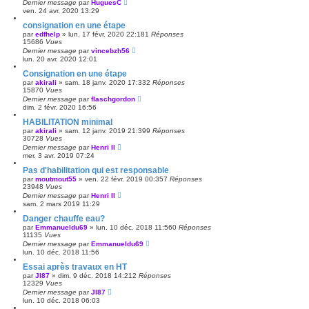
Dernier message
par
HuguesC
ven. 24 avr. 2020 13:29
consignation en une étape
par
edfhelp
»
lun. 17 févr. 2020 22:18
1
Réponses
15686
Vues
Dernier message
par
vincebzh56
lun. 20 avr. 2020 12:01
Consignation en une étape
par
akirali
»
sam. 18 janv. 2020 17:33
2
Réponses
15870
Vues
Dernier message
par
flaschgordon
dim. 2 févr. 2020 16:56
HABILITATION minimal
par
akirali
»
sam. 12 janv. 2019 21:39
9
Réponses
30728
Vues
Dernier message
par
Henri II
mer. 3 avr. 2019 07:24
Pas d'habilitation qui est responsable
par
moutmout55
»
ven. 22 févr. 2019 00:35
7
Réponses
23948
Vues
Dernier message
par
Henri II
sam. 2 mars 2019 11:29
Danger chauffe eau?
par
Emmanueldu69
»
lun. 10 déc. 2018 11:56
0
Réponses
11135
Vues
Dernier message
par
Emmanueldu69
lun. 10 déc. 2018 11:56
Essai après travaux en HT
par
Jl87
»
dim. 9 déc. 2018 14:21
2
Réponses
12329
Vues
Dernier message
par
Jl87
lun. 10 déc. 2018 06:03