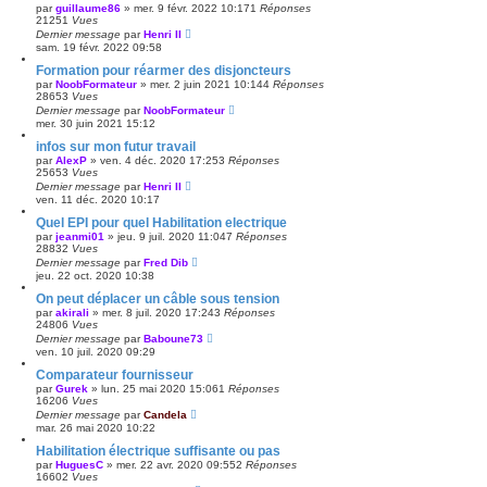
par
guillaume86
»
mer. 9 févr. 2022 10:17
1
Réponses
21251
Vues
Dernier message
par
Henri II
sam. 19 févr. 2022 09:58
Formation pour réarmer des disjoncteurs
par
NoobFormateur
»
mer. 2 juin 2021 10:14
4
Réponses
28653
Vues
Dernier message
par
NoobFormateur
mer. 30 juin 2021 15:12
infos sur mon futur travail
par
AlexP
»
ven. 4 déc. 2020 17:25
3
Réponses
25653
Vues
Dernier message
par
Henri II
ven. 11 déc. 2020 10:17
Quel EPI pour quel Habilitation electrique
par
jeanmi01
»
jeu. 9 juil. 2020 11:04
7
Réponses
28832
Vues
Dernier message
par
Fred Dib
jeu. 22 oct. 2020 10:38
On peut déplacer un câble sous tension
par
akirali
»
mer. 8 juil. 2020 17:24
3
Réponses
24806
Vues
Dernier message
par
Baboune73
ven. 10 juil. 2020 09:29
Comparateur fournisseur
par
Gurek
»
lun. 25 mai 2020 15:06
1
Réponses
16206
Vues
Dernier message
par
Candela
mar. 26 mai 2020 10:22
Habilitation électrique suffisante ou pas
par
HuguesC
»
mer. 22 avr. 2020 09:55
2
Réponses
16602
Vues