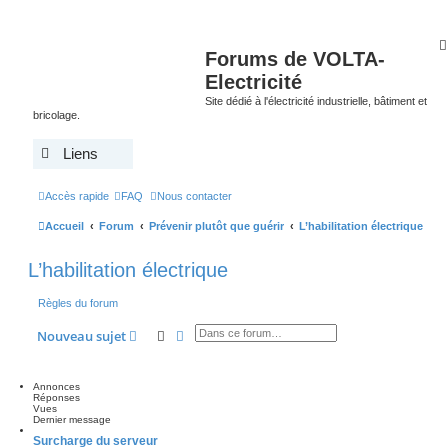
Forums de VOLTA-
Electricité
Site dédié à l'électricité industrielle, bâtiment et
bricolage.
Liens
Accès rapide
FAQ
Nous contacter
Accueil
Forum
Prévenir plutôt que guérir
L’habilitation électrique
L’habilitation électrique
Règles du forum
Rechercher
Recherche avancée
Nouveau sujet
Annonces
Réponses
Vues
Dernier message
Surcharge du serveur