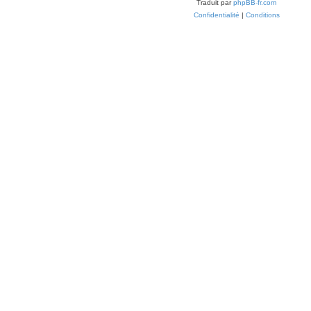
Traduit par
phpBB-fr.com
Confidentialité
|
Conditions