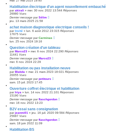
mar. 27 mai 2025 19:40
Habilitation électrique d'un agent nouvellement embauché
par
akirali
»
mer. 30 nov. 2022 13:54
4
Réponses
26980
Vues
Dernier message
par
Sélim
jeu. 13 mars 2025 21:58
achat maison diagnostique electrique conseils !
par
Invité
»
lun. 6 août 2012 23:31
5
Réponses
17675
Vues
Dernier message
par
Carminas
lun. 25 nov. 2024 19:16
Question création d'un tableau
par
Marco23
»
mer. 6 nov. 2024 22:29
0
Réponses
11441
Vues
Dernier message
par
Marco23
mer. 6 nov. 2024 22:29
Habilitation ou pas installation neuve
par
Blabda
»
mar. 21 mars 2023 18:02
1
Réponses
20055
Vues
Dernier message
par
petitours
sam. 15 juil. 2023 17:45
Ouverture coffret électrique et habilitation
par
Iriya
»
lun. 14 nov. 2022 21:10
1
Réponses
15190
Vues
Dernier message
par
flaschgordon
mer. 16 nov. 2022 13:23
B2V essai sans consignation
par
jeanmi01
»
jeu. 16 juil. 2020 09:58
4
Réponses
25687
Vues
Dernier message
par
flaschgordon
sam. 18 juin 2022 11:09
Habilitation BS