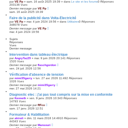
par
VE Pp
»
sam. 16 août 2025 19:39
» dans
Le site et les forums
0
Réponses
203136
Vues
Dernier message
par
VE Pp
sam. 16 août 2025 19:39
Faire de la publicité dans Volta-Électricité
par
VE Pp
»
mar. 4 juin 2024 19:56
» dans
Utilitaires
0
Réponses
348078
Vues
Dernier message
par
VE Pp
mar. 4 juin 2024 19:56
Sujets
Réponses
Vues
Dernier message
Intervention dans tableau électrique
par
AngryTaz29
»
mar. 9 juin 2026 20:14
1
Réponses
1520
Vues
Dernier message
par
flaschgordon
ven. 24 juil. 2026 12:56
Vérification d'absence de tension
par
mimi35garry
»
lun. 27 avr. 2026 11:49
2
Réponses
1026
Vues
Dernier message
par
mimi35garry
mer. 27 mai 2026 14:21
Diagnostic elec : j'ai pas tout compris sur la mise en conformite
par
Kenneth
»
ven. 9 janv. 2026 10:34
3
Réponses
14793
Vues
Dernier message
par
RFco
sam. 17 janv. 2026 12:51
Formateur & Habilitation
par
akirali
»
dim. 11 mars 2018 14:49
10
Réponses
44343
Vues
Dernier message
par
Mansouri