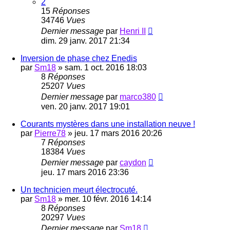
2
15
Réponses
34746
Vues
Dernier message
par
Henri II
dim. 29 janv. 2017 21:34
Inversion de phase chez Enedis
par
Sm18
»
sam. 1 oct. 2016 18:03
8
Réponses
25207
Vues
Dernier message
par
marco380
ven. 20 janv. 2017 19:01
Courants mystères dans une installation neuve !
par
Pierre78
»
jeu. 17 mars 2016 20:26
7
Réponses
18384
Vues
Dernier message
par
caydon
jeu. 17 mars 2016 23:36
Un technicien meurt électrocuté.
par
Sm18
»
mer. 10 févr. 2016 14:14
8
Réponses
20297
Vues
Dernier message
par
Sm18