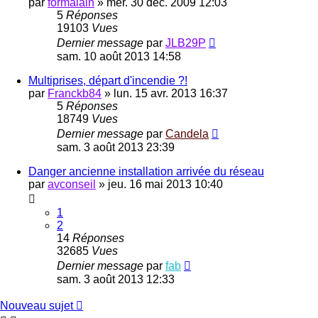
par
formalain
»
mer. 30 déc. 2009 12:03
5
Réponses
19103
Vues
Dernier message
par
JLB29P
sam. 10 août 2013 14:58
Multiprises, départ d'incendie ?!
par
Franckb84
»
lun. 15 avr. 2013 16:37
5
Réponses
18749
Vues
Dernier message
par
Candela
sam. 3 août 2013 23:39
Danger ancienne installation arrivée du réseau
par
avconseil
»
jeu. 16 mai 2013 10:40
1
2
14
Réponses
32685
Vues
Dernier message
par
fab
sam. 3 août 2013 12:33
Nouveau sujet