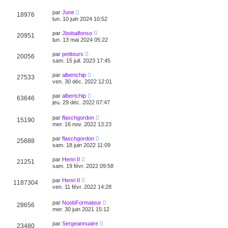
par
June
18976
lun. 10 juin 2024 10:52
par
Jbobalfonso
20951
lun. 13 mai 2024 05:22
par
petitours
20056
sam. 15 juil. 2023 17:45
par
albertchip
27533
ven. 30 déc. 2022 12:01
par
albertchip
63646
jeu. 29 déc. 2022 07:47
par
flaschgordon
15190
mer. 16 nov. 2022 13:23
par
flaschgordon
25688
sam. 18 juin 2022 11:09
par
Henri II
21251
sam. 19 févr. 2022 09:58
par
Henri II
1187304
ven. 11 févr. 2022 14:28
par
NoobFormateur
28656
mer. 30 juin 2021 15:12
par
Sergeannuaire
23480