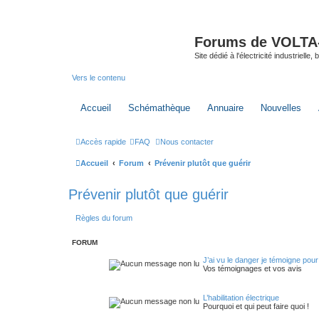
Forums de VOLTA-E
Site dédié à l'électricité industrielle,
Vers le contenu
Accueil
Schémathèque
Annuaire
Nouvelles
Accès rapide
FAQ
Nous contacter
Accueil
Forum
Prévenir plutôt que guérir
Prévenir plutôt que guérir
Règles du forum
FORUM
J’ai vu le danger je témoigne pour
Vos témoignages et vos avis
L’habilitation électrique
Pourquoi et qui peut faire quoi !