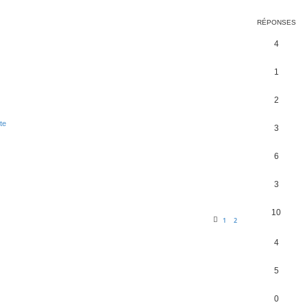
RÉPONSES
4
1
2
te
3
6
3
10
1
2
4
5
0