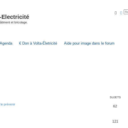
Reche
Rec
lectricité
 bâtiment et bricolage.
Agenda
€ Don à Volta-Életricité
Aide pour image dans le forum
SUJETS
 le prévenir
62
121