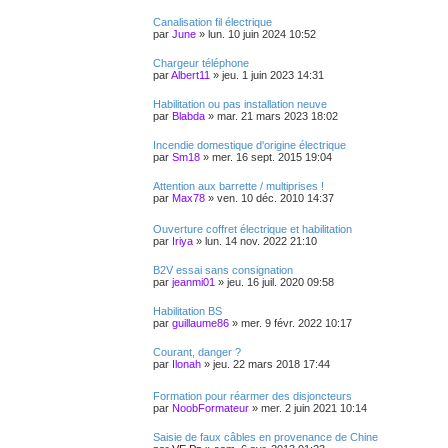
Canalisation fil électrique
par
June
»
lun. 10 juin 2024 10:52
Chargeur téléphone
par
Albert11
»
jeu. 1 juin 2023 14:31
Habilitation ou pas installation neuve
par
Blabda
»
mar. 21 mars 2023 18:02
Incendie domestique d'origine électrique
par
Sm18
»
mer. 16 sept. 2015 19:04
Attention aux barrette / multiprises !
par
Max78
»
ven. 10 déc. 2010 14:37
Ouverture coffret électrique et habilitation
par
Iriya
»
lun. 14 nov. 2022 21:10
B2V essai sans consignation
par
jeanmi01
»
jeu. 16 juil. 2020 09:58
Habilitation BS
par
guillaume86
»
mer. 9 févr. 2022 10:17
Courant, danger ?
par
Ilonah
»
jeu. 22 mars 2018 17:44
Formation pour réarmer des disjoncteurs
par
NoobFormateur
»
mer. 2 juin 2021 10:14
Saisie de faux câbles en provenance de Chine