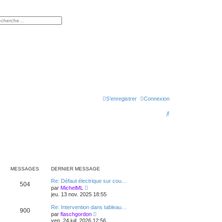
rcher
herche avancée
S’enregistrer
Connexion
R
e
c
h
e
MESSAGES
DERNIER MESSAGE
r
Re: Défaut électrique sur cou…
504
c
V
par
MichelML
o
jeu. 13 nov. 2025 18:55
h
i
r
Re: Intervention dans tableau…
e
900
l
V
par
flaschgordon
e
o
r
ven. 24 juil. 2026 12:56