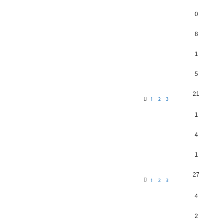
0
8
1
5
21
1
2
3
1
4
1
27
1
2
3
4
2