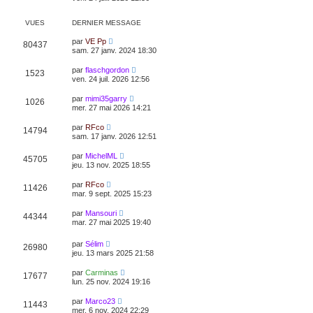
d
i
e
r
r
l
VUES
DERNIER MESSAGE
n
e
i
d
par
VE Pp
e
80437
e
sam. 27 janv. 2024 18:30
r
r
m
n
e
par
flaschgordon
i
1523
s
ven. 24 juil. 2026 12:56
e
s
r
a
m
par
mimi35garry
g
1026
e
mer. 27 mai 2026 14:21
e
s
s
par
RFco
a
14794
sam. 17 janv. 2026 12:51
g
e
par
MichelML
45705
jeu. 13 nov. 2025 18:55
par
RFco
11426
mar. 9 sept. 2025 15:23
par
Mansouri
44344
mar. 27 mai 2025 19:40
par
Sélim
26980
jeu. 13 mars 2025 21:58
par
Carminas
17677
lun. 25 nov. 2024 19:16
par
Marco23
11443
mer. 6 nov. 2024 22:29