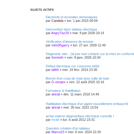
SUJETS ACTIFS
Electricité et incendies domestiques
par
Candela
»
lun. 1 juin 2015 09:59
Intervention dans tableau électrique
par
AngryTaz29
»
mar. 9 juin 2026 20:14
Vérification d'absence de tension
par
mimi35garry
»
lun. 27 avr. 2026 11:49
Diagnostic elec : j'ai pas tout compris sur la mise en conformi
par
Kenneth
»
ven. 9 janv. 2026 10:34
Défaut électrique sur couveuse bébé
par
lali94
»
mer. 19 févr. 2014 23:30
Besoin d’un coup de main pour salle de bain
par
G-eorges
»
ven. 22 août 2025 10:16
Formateur & Habilitation
par
akirali
»
dim. 11 mars 2018 14:49
Habilitation électrique d'un agent nouvellement embauché
par
akirali
»
mer. 30 nov. 2022 13:54
achat maison diagnostique electrique conseils !
par
Invité
»
lun. 6 août 2012 23:31
Question création d'un tableau
par
Marco23
»
mer. 6 nov. 2024 22:29