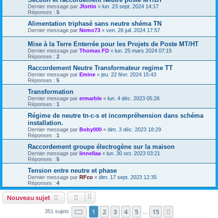
Dernier message par
Jfortin
«
lun. 23 sept. 2024 14:17
Réponses :
5
Alimentation triphasé sans neutre shéma TN
Dernier message par
Nemo73
«
ven. 26 juil. 2024 17:57
Mise à la Terre Enterrée pour les Projets de Poste MT/HT
Dernier message par
Thomas FD
«
lun. 25 mars 2024 07:15
Réponses :
2
Raccordement Neutre Transformateur regime TT
Dernier message par
Emine
«
jeu. 22 févr. 2024 15:43
Réponses :
5
Transformation
Dernier message par
ermarble
«
lun. 4 déc. 2023 05:26
Réponses :
1
Régime de neutre tn-c-s et incompréhension dans schéma
installation.
Dernier message par
Boby000
«
dim. 3 déc. 2023 18:29
Réponses :
1
Raccordement groupe électrogène sur la maison
Dernier message par
linnellaa
«
lun. 30 oct. 2023 03:21
Réponses :
5
Tension entre neutre et phase
Dernier message par
RFco
«
dim. 17 sept. 2023 12:35
Réponses :
4
Nouveau sujet
Page
1
sur
15
1
2
3
4
5
15
Suivante
351 sujets
…