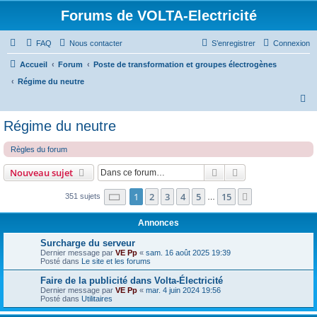
Forums de VOLTA-Electricité
FAQ
Nous contacter
S’enregistrer
Connexion
Accueil
Forum
Poste de transformation et groupes électrogènes
Régime du neutre
R
e
Régime du neutre
c
Règles du forum
h
e
Rechercher
Recherche avanc
Nouveau sujet
r
Page
1
sur
15
1
2
3
4
5
15
Suivante
351 sujets
…
c
h
Annonces
e
Surcharge du serveur
r
Dernier message par
VE Pp
«
sam. 16 août 2025 19:39
Posté dans
Le site et les forums
Faire de la publicité dans Volta-Électricité
Dernier message par
VE Pp
«
mar. 4 juin 2024 19:56
Posté dans
Utilitaires