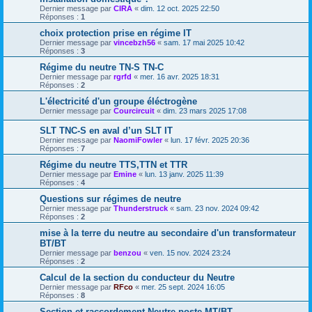
Dernier message par
CIRA
«
dim. 12 oct. 2025 22:50
Réponses :
1
choix protection prise en régime IT
Dernier message par
vincebzh56
«
sam. 17 mai 2025 10:42
Réponses :
3
Régime du neutre TN-S TN-C
Dernier message par
rgrfd
«
mer. 16 avr. 2025 18:31
Réponses :
2
L'électricité d'un groupe éléctrogène
Dernier message par
Courcircuit
«
dim. 23 mars 2025 17:08
SLT TNC-S en aval d’un SLT IT
Dernier message par
NaomiFowler
«
lun. 17 févr. 2025 20:36
Réponses :
7
Régime du neutre TTS,TTN et TTR
Dernier message par
Emine
«
lun. 13 janv. 2025 11:39
Réponses :
4
Questions sur régimes de neutre
Dernier message par
Thunderstruck
«
sam. 23 nov. 2024 09:42
Réponses :
2
mise à la terre du neutre au secondaire d'un transformateur
BT/BT
Dernier message par
benzou
«
ven. 15 nov. 2024 23:24
Réponses :
2
Calcul de la section du conducteur du Neutre
Dernier message par
RFco
«
mer. 25 sept. 2024 16:05
Réponses :
8
Section et raccordement Neutre poste MT/BT