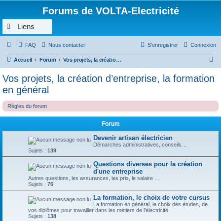
Forums de VOLTA-Electricité
Liens
FAQ
Nous contacter
S’enregistrer
Connexion
R
Accueil
Forum
Vos projets, la création d’entreprise, la formation en général
e
Vos projets, la création d’entreprise, la formation
c
en général
h
Règles du forum
e
r
Forum
c
Devenir artisan électricien
h
Démarches administratives, conseils…
Sujets :
139
e
Questions diverses pour la création
r
d'une entreprise
Autres questions, les assurances, les prix, le salaire …
Sujets :
76
La formation, le choix de votre cursus
La formation en général, le choix des études, de
vos diplômes pour travailler dans les métiers de l’électricité.
Sujets :
138