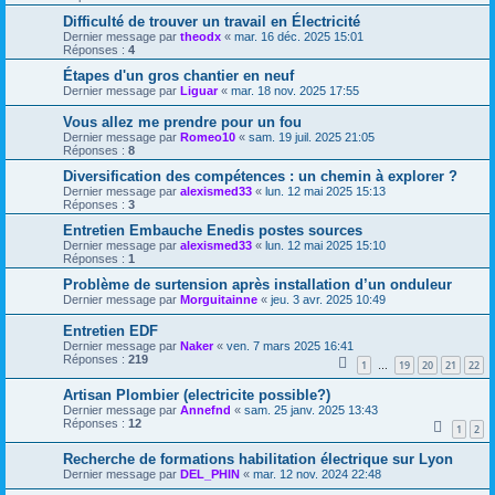
Difficulté de trouver un travail en Électricité
Dernier message par
theodx
«
mar. 16 déc. 2025 15:01
Réponses :
4
Étapes d'un gros chantier en neuf
Dernier message par
Liguar
«
mar. 18 nov. 2025 17:55
Vous allez me prendre pour un fou
Dernier message par
Romeo10
«
sam. 19 juil. 2025 21:05
Réponses :
8
Diversification des compétences : un chemin à explorer ?
Dernier message par
alexismed33
«
lun. 12 mai 2025 15:13
Réponses :
3
Entretien Embauche Enedis postes sources
Dernier message par
alexismed33
«
lun. 12 mai 2025 15:10
Réponses :
1
Problème de surtension après installation d’un onduleur
Dernier message par
Morguitainne
«
jeu. 3 avr. 2025 10:49
Entretien EDF
Dernier message par
Naker
«
ven. 7 mars 2025 16:41
Réponses :
219
1
19
20
21
22
…
Artisan Plombier (electricite possible?)
Dernier message par
Annefnd
«
sam. 25 janv. 2025 13:43
Réponses :
12
1
2
Recherche de formations habilitation électrique sur Lyon
Dernier message par
DEL_PHIN
«
mar. 12 nov. 2024 22:48