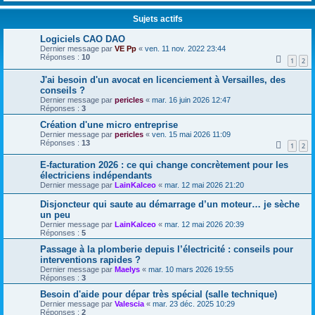
Sujets actifs
Logiciels CAO DAO
Dernier message par
VE Pp
«
ven. 11 nov. 2022 23:44
Réponses :
10
1
2
J'ai besoin d'un avocat en licenciement à Versailles, des
conseils ?
Dernier message par
pericles
«
mar. 16 juin 2026 12:47
Réponses :
3
Création d'une micro entreprise
Dernier message par
pericles
«
ven. 15 mai 2026 11:09
Réponses :
13
1
2
E-facturation 2026 : ce qui change concrètement pour les
électriciens indépendants
Dernier message par
LainKalceo
«
mar. 12 mai 2026 21:20
Disjoncteur qui saute au démarrage d’un moteur… je sèche
un peu
Dernier message par
LainKalceo
«
mar. 12 mai 2026 20:39
Réponses :
5
Passage à la plomberie depuis l’électricité : conseils pour
interventions rapides ?
Dernier message par
Maelys
«
mar. 10 mars 2026 19:55
Réponses :
3
Besoin d'aide pour dépar très spécial (salle technique)
Dernier message par
Valescia
«
mar. 23 déc. 2025 10:29
Réponses :
2