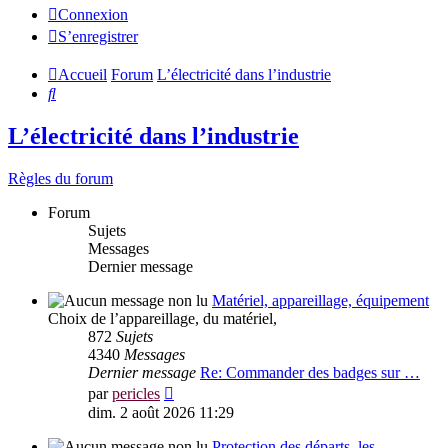
Connexion
S’enregistrer
Accueil
Forum
L’électricité dans l’industrie
Rechercher
L’électricité dans l’industrie
Règles du forum
Forum
Sujets
Messages
Dernier message
Matériel, appareillage, équipement
Choix de l’appareillage, du matériel,
872
Sujets
4340
Messages
Dernier message
Re: Commander des badges sur …
Voir
par
pericles
le
dim. 2 août 2026 11:29
dernier
message
Protection des départs, les