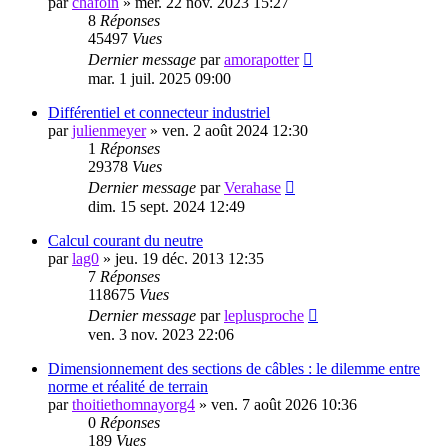
par
chafoin
»
mer. 22 nov. 2023 15:27
8
Réponses
45497
Vues
Dernier message
par
amorapotter
mar. 1 juil. 2025 09:00
Différentiel et connecteur industriel
par
julienmeyer
»
ven. 2 août 2024 12:30
1
Réponses
29378
Vues
Dernier message
par
Verahase
dim. 15 sept. 2024 12:49
Calcul courant du neutre
par
lag0
»
jeu. 19 déc. 2013 12:35
7
Réponses
118675
Vues
Dernier message
par
leplusproche
ven. 3 nov. 2023 22:06
Dimensionnement des sections de câbles : le dilemme entre
norme et réalité de terrain
par
thoitiethomnayorg4
»
ven. 7 août 2026 10:36
0
Réponses
189
Vues