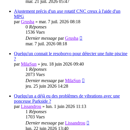
mar. 21 juil. 2026 05:47
Ajustement précis d'un axe rotatif CNC creux à l'aide d'un
MPG
par
Grusha
»
mar. 7 juil. 2026 08:18
0
Réponses
1536
Vues
Dernier message
par
Grusha
mar. 7 juil. 2026 08:18
Quelqu'un connait le resoborvo pour détecter une fuite piscine
?
par
MilaSun
»
jeu. 18 juin 2026 09:40
1
Réponses
2073
Vues
Dernier message
par
MilaSun
jeu. 25 juin 2026 14:28
Quelqu'un a déjà eu des problèmes de vibrations avec une
ponceuse Parkside ?
par
Lissandrou
»
lun. 1 juin 2026 11:13
1
Réponses
1703
Vues
Dernier message
par
Lissandrou
lun. 22 juin 2026 13:40