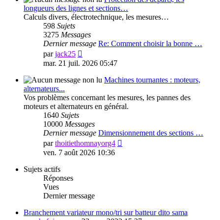
longueurs des lignes et sections…
Calculs divers, électrotechnique, les mesures…
598
Sujets
3275
Messages
Dernier message
Re: Comment choisir la bonne …
Voir
par
jack25
le
mar. 21 juil. 2026 05:47
dernier
message
Machines tournantes : moteurs,
alternateurs...
Vos problèmes concernant les mesures, les pannes des
moteurs et alternateurs en général.
1640
Sujets
10000
Messages
Dernier message
Dimensionnement des sections …
Voir
par
thoitiethomnayorg4
le
ven. 7 août 2026 10:36
dernier
message
Sujets actifs
Réponses
Vues
Dernier message
Branchement variateur mono/tri sur batteur dito sama