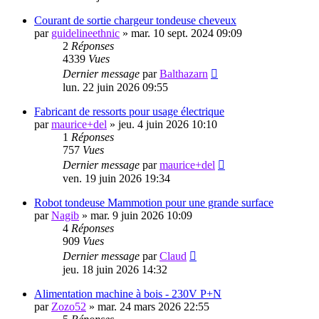
Courant de sortie chargeur tondeuse cheveux
par
guidelineethnic
»
mar. 10 sept. 2024 09:09
2
Réponses
4339
Vues
Dernier message
par
Balthazarn
lun. 22 juin 2026 09:55
Fabricant de ressorts pour usage électrique
par
maurice+del
»
jeu. 4 juin 2026 10:10
1
Réponses
757
Vues
Dernier message
par
maurice+del
ven. 19 juin 2026 19:34
Robot tondeuse Mammotion pour une grande surface
par
Nagib
»
mar. 9 juin 2026 10:09
4
Réponses
909
Vues
Dernier message
par
Claud
jeu. 18 juin 2026 14:32
Alimentation machine à bois - 230V P+N
par
Zozo52
»
mar. 24 mars 2026 22:55