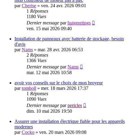
mon contrôleur de moteur pas à pas.
par
Cherise
»
ven. 24 avr. 2026 09:01
1
Réponses
1180
Vues
Dernier message
par
hutgreetings
ven. 15 mai 2026 09:40
Installation de panneaux avec batterie de stockage, besoin
d'avis
par
Nams
»
mar. 28 avr. 2026 06:53
2
Réponses
1366
Vues
Dernier message
par
Nams
mar. 12 mai 2026 10:58
avoir vos conseils sur le choix de mon broyeur
par
tomholl
»
mer. 18 mars 2026 17:37
1
Réponses
1090
Vues
Dernier message
par
pericles
dim. 10 mai 2026 19:50
Assurer une installation électrique fiable pour les appareils
modernes
par
Cocko
»
ven. 20 mars 2026 09:08