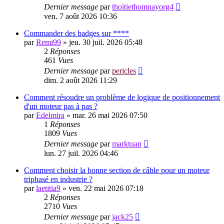
Dernier message
par
thoitiethomnayorg4
ven. 7 août 2026 10:36
Commander des badges sur ****
par
Remi99
»
jeu. 30 juil. 2026 05:48
2
Réponses
461
Vues
Dernier message
par
pericles
dim. 2 août 2026 11:29
Comment résoudre un problème de logique de positionnement
d'un moteur pas à pas ?
par
Edelmira
»
mar. 26 mai 2026 07:50
1
Réponses
1809
Vues
Dernier message
par
marktuan
lun. 27 juil. 2026 04:46
Comment choisir la bonne section de câble pour un moteur
triphasé en industrie ?
par
laetitia9
»
ven. 22 mai 2026 07:18
2
Réponses
2710
Vues
Dernier message
par
jack25