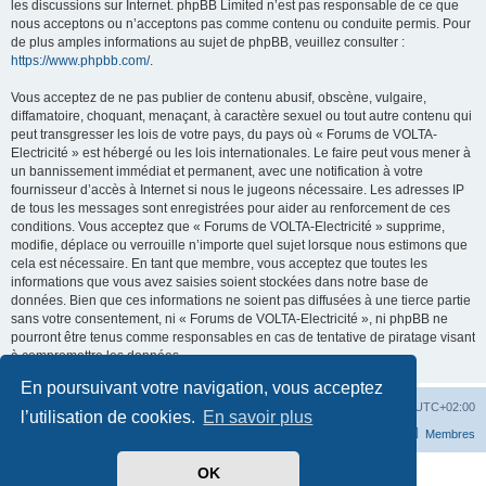
les discussions sur Internet. phpBB Limited n’est pas responsable de ce que
nous acceptons ou n’acceptons pas comme contenu ou conduite permis. Pour
de plus amples informations au sujet de phpBB, veuillez consulter :
https://www.phpbb.com/
.
Vous acceptez de ne pas publier de contenu abusif, obscène, vulgaire,
diffamatoire, choquant, menaçant, à caractère sexuel ou tout autre contenu qui
peut transgresser les lois de votre pays, du pays où « Forums de VOLTA-
Electricité » est hébergé ou les lois internationales. Le faire peut vous mener à
un bannissement immédiat et permanent, avec une notification à votre
fournisseur d’accès à Internet si nous le jugeons nécessaire. Les adresses IP
de tous les messages sont enregistrées pour aider au renforcement de ces
conditions. Vous acceptez que « Forums de VOLTA-Electricité » supprime,
modifie, déplace ou verrouille n’importe quel sujet lorsque nous estimons que
cela est nécessaire. En tant que membre, vous acceptez que toutes les
informations que vous avez saisies soient stockées dans notre base de
données. Bien que ces informations ne soient pas diffusées à une tierce partie
sans votre consentement, ni « Forums de VOLTA-Electricité », ni phpBB ne
pourront être tenus comme responsables en cas de tentative de piratage visant
à compromettre les données.
En poursuivant votre navigation, vous acceptez
Accueil
Forum
Supprimer les cookies
Heures au format
UTC+02:00
l’utilisation de cookies.
En savoir plus
Nous contacter
L’équipe du forum
Membres
OK
Développé par
phpBB
® Forum Software © phpBB Limited