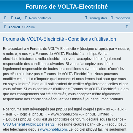
Forums de VOLTA-Electricité
FAQ
Nous contacter
S’enregistrer
Connexion
R
Accueil
Forum
e
Forums de VOLTA-Electricité - Conditions d’utilisation
c
h
En accédant à « Forums de VOLTA-Electricité » (désigné ci-après par « nous »,
« notre », « nos », « Forums de VOLTA-Electricité », « https://volta-
e
electricite.info/forums-volta-electricite »), vous acceptez d’être légalement
r
responsable des conditions suivantes. Si vous n’acceptez pas d’être
légalement responsable de toutes les conditions suivantes, alors n’accédez
c
pas et/ou n’utilisez pas « Forums de VOLTA-Electricité ». Nous pouvons
h
modifier celles-ci à n’importe quel moment et nous ferons tout pour que vous
en soyez informé, bien qu’il soit prudent de vérifier régulièrement celles-ci par
e
vous-même. Si vous continuez d’utiliser « Forums de VOLTA-Electricité » alors
r
que des changements ont été effectués, vous acceptez d’être légalement
responsable des conditions découlant des mises à jour et/ou modifications.
Nos forums sont développés par phpBB (désigné ci-après par « ils », « eux »,
« leur », « logiciel phpBB », « www.phpbb.com », « phpBB Limited »,
« Équipes phpBB ») qui est un script libre de forum, déclaré sous la licence «
GNU General Public License v2
» (désigné ci-après par « GPL ») et qui peut
être téléchargé depuis
www.phpbb.com
. Le logiciel phpBB facilite seulement