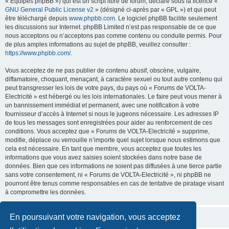
« Équipes phpBB ») qui est un script libre de forum, déclaré sous la licence «
GNU General Public License v2
» (désigné ci-après par « GPL ») et qui peut
être téléchargé depuis
www.phpbb.com
. Le logiciel phpBB facilite seulement
les discussions sur Internet. phpBB Limited n’est pas responsable de ce que
nous acceptons ou n’acceptons pas comme contenu ou conduite permis. Pour
de plus amples informations au sujet de phpBB, veuillez consulter :
https://www.phpbb.com/
.
Vous acceptez de ne pas publier de contenu abusif, obscène, vulgaire,
diffamatoire, choquant, menaçant, à caractère sexuel ou tout autre contenu qui
peut transgresser les lois de votre pays, du pays où « Forums de VOLTA-
Electricité » est hébergé ou les lois internationales. Le faire peut vous mener à
un bannissement immédiat et permanent, avec une notification à votre
fournisseur d’accès à Internet si nous le jugeons nécessaire. Les adresses IP
de tous les messages sont enregistrées pour aider au renforcement de ces
conditions. Vous acceptez que « Forums de VOLTA-Electricité » supprime,
modifie, déplace ou verrouille n’importe quel sujet lorsque nous estimons que
cela est nécessaire. En tant que membre, vous acceptez que toutes les
informations que vous avez saisies soient stockées dans notre base de
données. Bien que ces informations ne soient pas diffusées à une tierce partie
sans votre consentement, ni « Forums de VOLTA-Electricité », ni phpBB ne
pourront être tenus comme responsables en cas de tentative de piratage visant
à compromettre les données.
En poursuivant votre navigation, vous acceptez