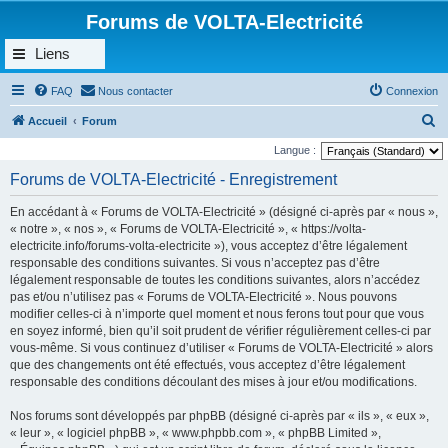
Forums de VOLTA-Electricité
Liens
FAQ
Nous contacter
Connexion
R
Accueil
Forum
e
Langue :
c
Forums de VOLTA-Electricité - Enregistrement
h
En accédant à « Forums de VOLTA-Electricité » (désigné ci-après par « nous »,
e
« notre », « nos », « Forums de VOLTA-Electricité », « https://volta-
r
electricite.info/forums-volta-electricite »), vous acceptez d’être légalement
responsable des conditions suivantes. Si vous n’acceptez pas d’être
c
légalement responsable de toutes les conditions suivantes, alors n’accédez
h
pas et/ou n’utilisez pas « Forums de VOLTA-Electricité ». Nous pouvons
e
modifier celles-ci à n’importe quel moment et nous ferons tout pour que vous
en soyez informé, bien qu’il soit prudent de vérifier régulièrement celles-ci par
r
vous-même. Si vous continuez d’utiliser « Forums de VOLTA-Electricité » alors
que des changements ont été effectués, vous acceptez d’être légalement
responsable des conditions découlant des mises à jour et/ou modifications.
Nos forums sont développés par phpBB (désigné ci-après par « ils », « eux »,
« leur », « logiciel phpBB », « www.phpbb.com », « phpBB Limited »,