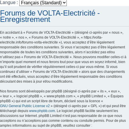
Langue :
Forums de VOLTA-Electricité -
Enregistrement
En accédant à « Forums de VOLTA-Electricité » (désigné ci-après par « nous »,
« notre », « nos », « Forums de VOLTA-Electricité », « https://volta-
electricite.info/forums-volta-electricite »), vous acceptez d’être légalement
responsable des conditions suivantes. Si vous n’acceptez pas d’être légalement
responsable de toutes les conditions suivantes, alors n’accédez pas et/ou
n’utilisez pas « Forums de VOLTA-Electricité ». Nous pouvons modifier celles-ci à
n’importe quel moment et nous ferons tout pour que vous en soyez informé, bien
qu’il soit prudent de vérifier régulièrement celles-ci par vous-même. Si vous
continuez d’utiliser « Forums de VOLTA-Electricité » alors que des changements
ont été effectués, vous acceptez d’être légalement responsable des conditions
découlant des mises à jour et/ou modifications.
Nos forums sont développés par phpBB (désigné ci-après par « ils », « eux »,
« leur », « logiciel phpBB », « www.phpbb.com », « phpBB Limited », « Équipes
phpBB ») qui est un script libre de forum, déclaré sous la licence «
GNU General Public License v2
» (désigné ci-après par « GPL ») et qui peut être
téléchargé depuis
www.phpbb.com
. Le logiciel phpBB facilite seulement les
discussions sur Internet. phpBB Limited n’est pas responsable de ce que nous
acceptons ou n’acceptons pas comme contenu ou conduite permis. Pour de plus
amples informations au sujet de phpBB, veuillez consulter :