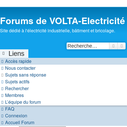
Forums de VOLTA-Electricité
Site dédié à l'électricité industrielle, bâtiment et bricolage.
Reche
R
Liens
Accès rapide
Nous contacter
Sujets sans réponse
Sujets actifs
Rechercher
Membres
L’équipe du forum
FAQ
Connexion
Accueil
Forum