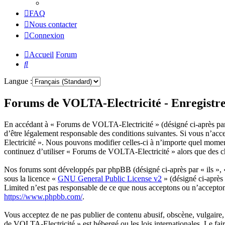
FAQ
Nous contacter
Connexion
Accueil
Forum
Rechercher
Langue :
Forums de VOLTA-Electricité - Enregistr
En accédant à « Forums de VOLTA-Electricité » (désigné ci-après par « 
d’être légalement responsable des conditions suivantes. Si vous n’acc
Electricité ». Nous pouvons modifier celles-ci à n’importe quel momen
continuez d’utiliser « Forums de VOLTA-Electricité » alors que des ch
Nos forums sont développés par phpBB (désigné ci-après par « ils »,
sous la licence «
GNU General Public License v2
» (désigné ci-après
Limited n’est pas responsable de ce que nous acceptons ou n’accepto
https://www.phpbb.com/
.
Vous acceptez de ne pas publier de contenu abusif, obscène, vulgaire, 
de VOLTA-Electricité » est hébergé ou les lois internationales. Le fai