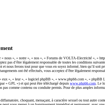
ement
nous », « notre », « nos », « Forums de VOLTA-Electricité », « https://
eptez pas d’être légalement responsable de toutes les conditions suivan
t et nous ferons tout pour que vous en soyez informé, bien qu’il soit pr
angements ont été effectués, vous acceptez d’être légalement responsab
 « eux », « leur », « logiciel phpBB », « www.phpbb.com », « phpBB Lim
 par « GPL ») et qui peut être téléchargé depuis
www.phpbb.com
. Le l
ns pas comme contenu ou conduite permis. Pour de plus amples informat
diffamatoire, choquant, menaçant, à caractère sexuel ou tout autre cont
re peut vous mener à un bannissement immédiat et permanent, avec une no