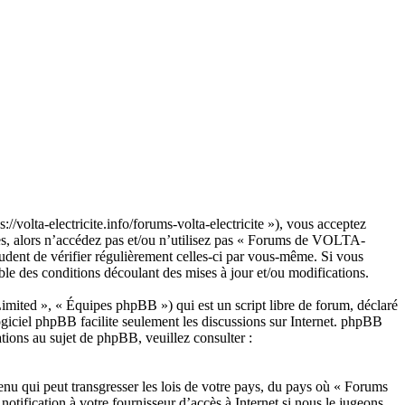
volta-electricite.info/forums-volta-electricite »), vous acceptez
tes, alors n’accédez pas et/ou n’utilisez pas « Forums de VOLTA-
udent de vérifier régulièrement celles-ci par vous-même. Si vous
le des conditions découlant des mises à jour et/ou modifications.
ited », « Équipes phpBB ») qui est un script libre de forum, déclaré
ogiciel phpBB facilite seulement les discussions sur Internet. phpBB
ions au sujet de phpBB, veuillez consulter :
enu qui peut transgresser les lois de votre pays, du pays où « Forums
tification à votre fournisseur d’accès à Internet si nous le jugeons