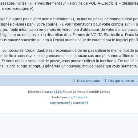
 messages invités »), l’enregistrement sur « Forums de VOLTA-Electricité » (désign
ar « vos messages »).
gné ci-après par « votre nom d’utilisateur »), un mot de passe personnel utilisé po
signée ci-après par « votre courriel »). Vos informations pour votre compte sur « F
rge. Toute information en-dehors de votre nom d’utilisateur, de votre mot de passe
 obligatoire ou non, reste à la discrétion de « Forums de VOLTA-Electricité ». Dans t
vous pouvez souscrire ou non à l’envoi automatique de courriel par le logiciel php
l soit sécurisé. Cependant, il est recommandé de ne pas utiliser le même mot de pas
ctricité », conservez-le soigneusement et en aucun cas une personne affiliée de 
Si vous oubliez votre mot de passe, vous pouvez utiliser la fonction « J’ai oublié
rriel, alors le logiciel phpBB générera un nouveau mot de passe qui vous permettra
Nous contacter
L’équipe du forum
Développé par
phpBB
® Forum Software © phpBB Limited
Traduit par
phpBB-fr.com
Confidentialité
|
Conditions