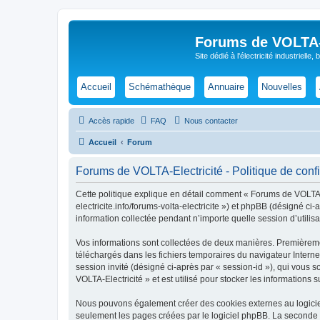
Forums de VOLTA-E
Site dédié à l'électricité industrielle,
Accueil
Schémathèque
Annuaire
Nouvelles
Accès rapide
FAQ
Nous contacter
Accueil
Forum
Forums de VOLTA-Electricité - Politique de confi
Cette politique explique en détail comment « Forums de VOLTA-Ele
electricite.info/forums-volta-electricite ») et phpBB (désigné c
information collectée pendant n’importe quelle session d’utilisa
Vos informations sont collectées de deux manières. Premièremen
téléchargés dans les fichiers temporaires du navigateur Internet
session invité (désigné ci-après par « session-id »), qui vous
VOLTA-Electricité » et est utilisé pour stocker les informations 
Nous pouvons également créer des cookies externes au logiciel
seulement les pages créées par le logiciel phpBB. La seconde ma