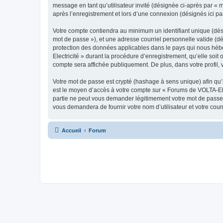
message en tant qu’utilisateur invité (désignée ci-après par «
après l’enregistrement et lors d’une connexion (désignés ici p
Votre compte contiendra au minimum un identifiant unique (dési
mot de passe »), et une adresse courriel personnelle valide (dé
protection des données applicables dans le pays qui nous hébe
Electricité » durant la procédure d’enregistrement, qu’elle soit
compte sera affichée publiquement. De plus, dans votre profil, 
Votre mot de passe est crypté (hashage à sens unique) afin qu’i
est le moyen d’accès à votre compte sur « Forums de VOLTA-Ele
partie ne peut vous demander légitimement votre mot de passe. 
vous demandera de fournir votre nom d’utilisateur et votre cou
Accueil
Forum