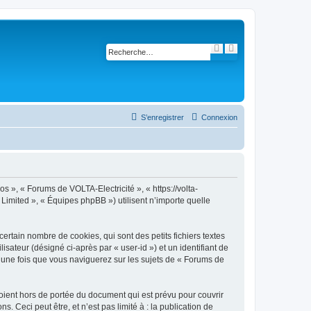
R
R
e
e
c
c
h
h
e
e
r
r
c
c
h
h
e
e
S’enregistrer
Connexion
r
a
v
a
n
c
é
e
s », « Forums de VOLTA-Electricité », « https://volta-
B Limited », « Équipes phpBB ») utilisent n’importe quelle
rtain nombre de cookies, qui sont des petits fichiers textes
isateur (désigné ci-après par « user-id ») et un identifiant de
é une fois que vous naviguerez sur les sujets de « Forums de
ient hors de portée du document qui est prévu pour couvrir
Ceci peut être, et n’est pas limité à : la publication de