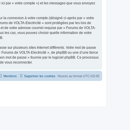
ée ici par « votre compte ») et les messages que vous envoyez
ur la connexion à votre compte (désigné ci-après par « votre
orums de VOLTA-Electricité » sont protégées par les lois de
 et de votre adresse courriel requise par « Forums de VOLTA-
ous les cas, vous pouvez choisir quelle information de votre
BB.
se sur plusieurs sites Internet différents. Votre mot de passe
« Forums de VOLTA-Electricité », de phpBB ou une d’une tierce
 mon mot de passe » fournie par le logiciel phpBB. Ce processus
 de vous reconnecter.
Membres
Supprimer les cookies
Heures au format
UTC+02:00