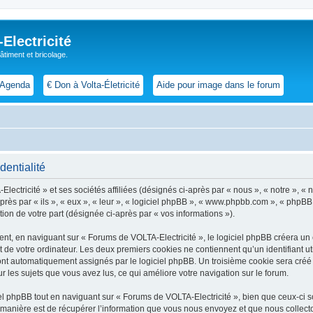
lectricité
 bâtiment et bricolage.
Agenda
€ Don à Volta-Életricité
Aide pour image dans le forum
dentialité
ctricité » et ses sociétés affiliées (désignés ci-après par « nous », « notre », « no
i-après par « ils », « eux », « leur », « logiciel phpBB », « www.phpbb.com », « phpB
tion de votre part (désignée ci-après par « vos informations »).
t, en naviguant sur « Forums de VOLTA-Electricité », le logiciel phpBB créera un ce
 de votre ordinateur. Les deux premiers cookies ne contiennent qu’un identifiant util
 sont automatiquement assignés par le logiciel phpBB. Un troisième cookie sera cré
sur les sujets que vous avez lus, ce qui améliore votre navigation sur le forum.
 phpBB tout en naviguant sur « Forums de VOLTA-Electricité », bien que ceux-ci so
nière est de récupérer l’information que vous nous envoyez et que nous collectons. 