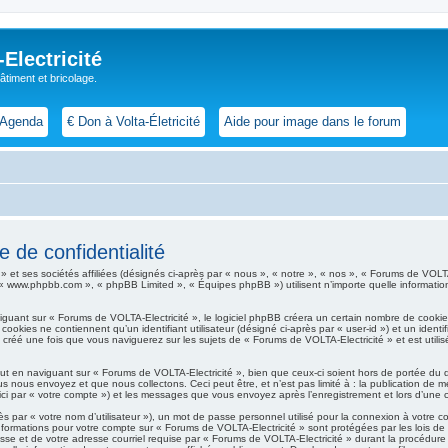
lectricité
 bâtiment et bricolage.
Agenda
€ Don à Volta-Életricité
Aide pour image dans le forum
 de confidentialité
t ses sociétés affiliées (désignés ci-après par « nous », « notre », « nos », « Forums de VOLTA-Elec
, « www.phpbb.com », « phpBB Limited », « Équipes phpBB ») utilisent n’importe quelle information 
ant sur « Forums de VOLTA-Electricité », le logiciel phpBB créera un certain nombre de cookies, 
okies ne contiennent qu’un identifiant utilisateur (désigné ci-après par « user-id ») et un identif
réé une fois que vous naviguerez sur les sujets de « Forums de VOLTA-Electricité » et est utilisé
t en naviguant sur « Forums de VOLTA-Electricité », bien que ceux-ci soient hors de portée du 
 nous envoyez et que nous collectons. Ceci peut être, et n’est pas limité à : la publication de m
e ici par « votre compte ») et les messages que vous envoyez après l’enregistrement et lors d’une
s par « votre nom d’utilisateur »), un mot de passe personnel utilisé pour la connexion à votre 
os informations pour votre compte sur « Forums de VOLTA-Electricité » sont protégées par les lois
se et de votre adresse courriel requise par « Forums de VOLTA-Electricité » durant la procédure d’