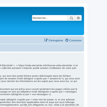
Rechercher
Recherche avancé
S’enregistrer
Connexion
tricité », « https://volta-electricite.info/forums-volta-electricite ») et
collectée pendant n’importe quelle session d’utilisation de votre part
qui sont des petits fichiers textes téléchargés dans les fichiers
iant de session invité (désigné ci-après par « session-id »), qui vous sont
 pour stocker les informations sur les sujets que vous avez lus, ce qui
document qui est prévu pour couvrir seulement les pages créées par le
essage en tant qu’utilisateur invité (désignée ci-après par « messages
 connexion (désignés ici par « vos messages »).
compte (désigné ci-après par « votre mot de passe »), et une adresse
 de protection des données applicables dans le pays qui nous héberge.
enregistrement, qu’elle soit obligatoire ou non, reste à la discrétion de