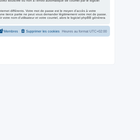
vez souscrire ou non à l’envoi automatique de courriel par le logiciel
nternet différents. Votre mot de passe est le moyen d’accès à votre
ne tierce partie ne peut vous demander légitimement votre mot de passe.
otre nom d’utilisateur et votre courriel, alors le logiciel phpBB générera
Membres
Supprimer les cookies
Heures au format
UTC+02:00