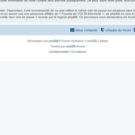
elle information de votre compte sera affichée publiquement. De plus, dans votre profil, vous pou
urisé. Cependant, il est recommandé de ne pas utiliser le même mot de passe sur plusieurs sites I
 et en aucun cas une personne affiliée de « Forums de VOLTA-Electricité », de phpBB ou une d’u
i oublié mon mot de passe » fournie par le logiciel phpBB. Ce processus vous demandera de fournir v
Nous contacter
L’équipe du forum
Développé par
phpBB
® Forum Software © phpBB Limited
Traduit par
phpBB-fr.com
Confidentialité
|
Conditions