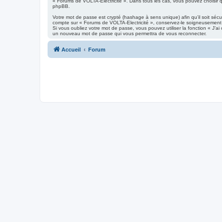
« Forums de VOLTA-Electricité ». Dans tous les cas, vous pouvez choisir qu
phpBB.
Votre mot de passe est crypté (hashage à sens unique) afin qu’il soit séc
compte sur « Forums de VOLTA-Electricité », conservez-le soigneusement
Si vous oubliez votre mot de passe, vous pouvez utiliser la fonction « J’a
un nouveau mot de passe qui vous permettra de vous reconnecter.
Accueil
Forum