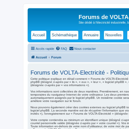
Forums de VOLTA-E
Site dédié à l'électricité industrielle,
Accueil
Schémathèque
Annuaire
Nouvelles
Accès rapide
FAQ
Nous contacter
Accueil
Forum
Forums de VOLTA-Electricité - Politique
Cette politique explique en détail comment « Forums de VOLTA-Electricité » e
phpBB (désigné ci-après par « ils », « eux », « leur », « logiciel phpBB »
(désignée ci-après par « vos informations »).
Vos informations sont collectées de deux manières. Premièrement, en navigu
temporaires du navigateur Internet de votre ordinateur. Les deux premiers co
automatiquement assignés par le logiciel phpBB. Un troisième cookie sera c
améliore votre navigation sur le forum.
Nous pouvons également créer des cookies externes au logiciel phpBB tou
logiciel phpBB. La seconde manière est de récupérer l’information que vous
invités »), l’enregistrement sur « Forums de VOLTA-Electricité » (désigné
Votre compte contiendra au minimum un identifiant unique (désigné ci-aprè
courriel personnelle valide (désignée ci-après par « votre courriel »). V
Toute information en-dehors de votre nom d’utilisateur, de votre mot de pas