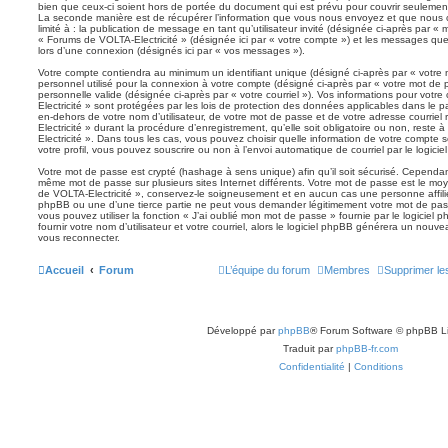
bien que ceux-ci soient hors de portée du document qui est prévu pour couvrir seulement
La seconde manière est de récupérer l’information que vous nous envoyez et que nous co
limité à : la publication de message en tant qu’utilisateur invité (désignée ci-après par « 
« Forums de VOLTA-Electricité » (désignée ici par « votre compte ») et les messages qu
lors d’une connexion (désignés ici par « vos messages »).
Votre compte contiendra au minimum un identifiant unique (désigné ci-après par « votre 
personnel utilisé pour la connexion à votre compte (désigné ci-après par « votre mot de 
personnelle valide (désignée ci-après par « votre courriel »). Vos informations pour vot
Electricité » sont protégées par les lois de protection des données applicables dans le 
en-dehors de votre nom d’utilisateur, de votre mot de passe et de votre adresse courrie
Electricité » durant la procédure d’enregistrement, qu’elle soit obligatoire ou non, reste
Electricité ». Dans tous les cas, vous pouvez choisir quelle information de votre compte
votre profil, vous pouvez souscrire ou non à l’envoi automatique de courriel par le logici
Votre mot de passe est crypté (hashage à sens unique) afin qu’il soit sécurisé. Cependan
même mot de passe sur plusieurs sites Internet différents. Votre mot de passe est le m
de VOLTA-Electricité », conservez-le soigneusement et en aucun cas une personne affili
phpBB ou une d’une tierce partie ne peut vous demander légitimement votre mot de pass
vous pouvez utiliser la fonction « J’ai oublié mon mot de passe » fournie par le logici
fournir votre nom d’utilisateur et votre courriel, alors le logiciel phpBB générera un no
vous reconnecter.
Accueil
Forum
L’équipe du forum
Membres
Supprimer le
Développé par
phpBB
® Forum Software © phpBB L
Traduit par
phpBB-fr.com
Confidentialité
|
Conditions