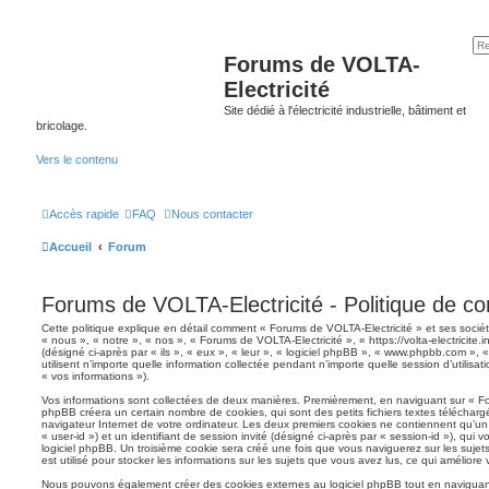
Forums de VOLTA-
Electricité
Site dédié à l'électricité industrielle, bâtiment et
bricolage.
Vers le contenu
Accès rapide
FAQ
Nous contacter
Accueil
Forum
Forums de VOLTA-Electricité - Politique de con
Cette politique explique en détail comment « Forums de VOLTA-Electricité » et ses société
« nous », « notre », « nos », « Forums de VOLTA-Electricité », « https://volta-electricite.i
(désigné ci-après par « ils », « eux », « leur », « logiciel phpBB », « www.phpbb.com »
utilisent n’importe quelle information collectée pendant n’importe quelle session d’utilisat
« vos informations »).
Vos informations sont collectées de deux manières. Premièrement, en naviguant sur « For
phpBB créera un certain nombre de cookies, qui sont des petits fichiers textes télécharg
navigateur Internet de votre ordinateur. Les deux premiers cookies ne contiennent qu’un id
« user-id ») et un identifiant de session invité (désigné ci-après par « session-id »), qu
logiciel phpBB. Un troisième cookie sera créé une fois que vous naviguerez sur les sujet
est utilisé pour stocker les informations sur les sujets que vous avez lus, ce qui améliore 
Nous pouvons également créer des cookies externes au logiciel phpBB tout en naviguant