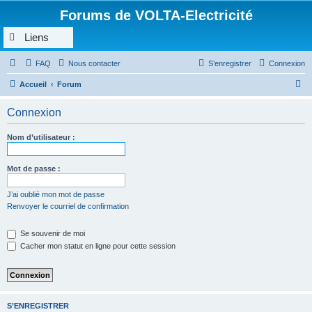
Forums de VOLTA-Electricité
Liens
FAQ
Nous contacter
S’enregistrer
Connexion
R
Accueil
Forum
e
Connexion
c
h
Nom d’utilisateur :
e
r
Mot de passe :
c
J’ai oublié mon mot de passe
h
Renvoyer le courriel de confirmation
e
Se souvenir de moi
r
Cacher mon statut en ligne pour cette session
S’ENREGISTRER