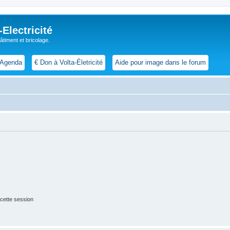
lectricité
 bâtiment et bricolage.
Agenda
€ Don à Volta-Életricité
Aide pour image dans le forum
cette session