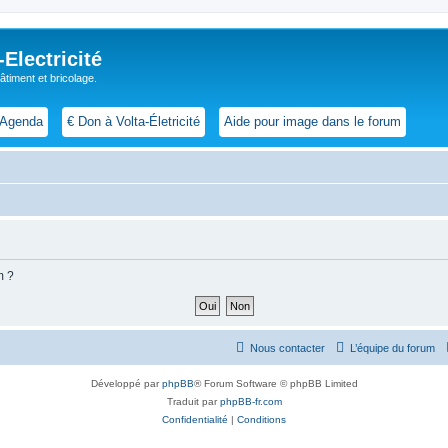
lectricité
 bâtiment et bricolage.
Agenda
€ Don à Volta-Életricité
Aide pour image dans le forum
m ?
Nous contacter
L’équipe du forum
Développé par
phpBB
® Forum Software © phpBB Limited
Traduit par
phpBB-fr.com
Confidentialité
|
Conditions