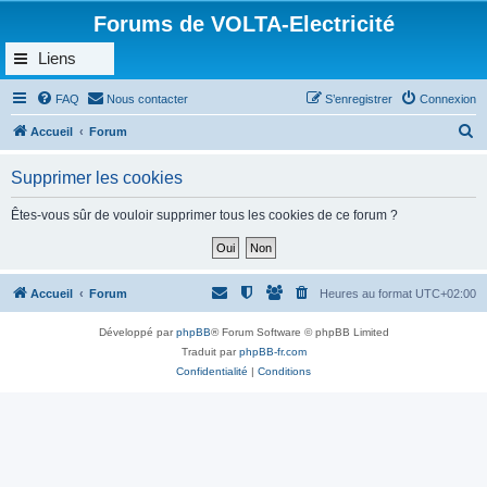
Forums de VOLTA-Electricité
Liens
FAQ
Nous contacter
S’enregistrer
Connexion
R
Accueil
Forum
e
Supprimer les cookies
c
h
Êtes-vous sûr de vouloir supprimer tous les cookies de ce forum ?
e
r
c
Accueil
Forum
Heures au format
UTC+02:00
h
Développé par
phpBB
® Forum Software © phpBB Limited
e
Traduit par
phpBB-fr.com
r
Confidentialité
|
Conditions