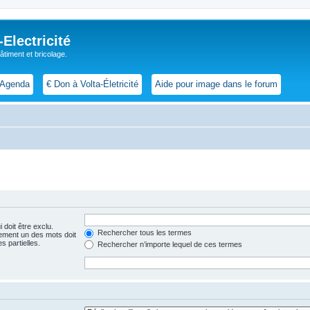
lectricité
 bâtiment et bricolage.
Agenda
€ Don à Volta-Életricité
Aide pour image dans le forum
 doit être exclu.
Rechercher tous les termes
ement un des mots doit
s partielles.
Rechercher n’importe lequel de ces termes