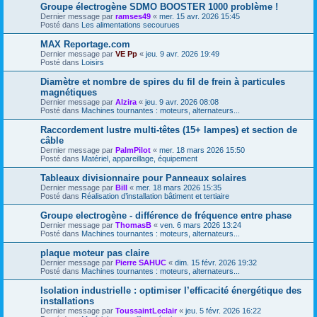
Groupe électrogène SDMO BOOSTER 1000 problème !
Dernier message par
ramses49
«
mer. 15 avr. 2026 15:45
Posté dans
Les alimentations secourues
MAX Reportage.com
Dernier message par
VE Pp
«
jeu. 9 avr. 2026 19:49
Posté dans
Loisirs
Diamètre et nombre de spires du fil de frein à particules
magnétiques
Dernier message par
Alzira
«
jeu. 9 avr. 2026 08:08
Posté dans
Machines tournantes : moteurs, alternateurs...
Raccordement lustre multi-têtes (15+ lampes) et section de
câble
Dernier message par
PalmPilot
«
mer. 18 mars 2026 15:50
Posté dans
Matériel, appareillage, équipement
Tableaux divisionnaire pour Panneaux solaires
Dernier message par
Bill
«
mer. 18 mars 2026 15:35
Posté dans
Réalisation d’installation bâtiment et tertiaire
Groupe electrogène - différence de fréquence entre phase
Dernier message par
ThomasB
«
ven. 6 mars 2026 13:24
Posté dans
Machines tournantes : moteurs, alternateurs...
plaque moteur pas claire
Dernier message par
Pierre SAHUC
«
dim. 15 févr. 2026 19:32
Posté dans
Machines tournantes : moteurs, alternateurs...
Isolation industrielle : optimiser l’efficacité énergétique des
installations
Dernier message par
ToussaintLeclair
«
jeu. 5 févr. 2026 16:22