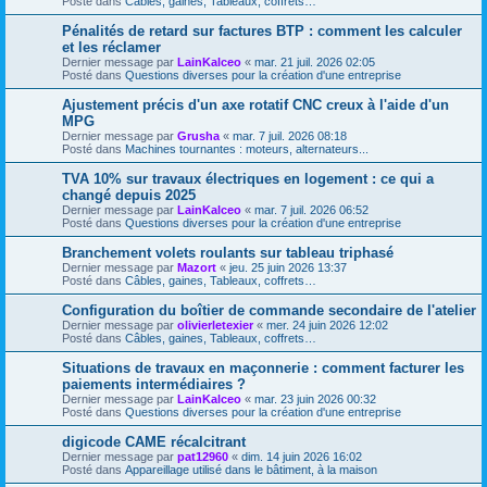
Posté dans
Câbles, gaines, Tableaux, coffrets…
Pénalités de retard sur factures BTP : comment les calculer
et les réclamer
Dernier message par
LainKalceo
«
mar. 21 juil. 2026 02:05
Posté dans
Questions diverses pour la création d'une entreprise
Ajustement précis d'un axe rotatif CNC creux à l'aide d'un
MPG
Dernier message par
Grusha
«
mar. 7 juil. 2026 08:18
Posté dans
Machines tournantes : moteurs, alternateurs...
TVA 10% sur travaux électriques en logement : ce qui a
changé depuis 2025
Dernier message par
LainKalceo
«
mar. 7 juil. 2026 06:52
Posté dans
Questions diverses pour la création d'une entreprise
Branchement volets roulants sur tableau triphasé
Dernier message par
Mazort
«
jeu. 25 juin 2026 13:37
Posté dans
Câbles, gaines, Tableaux, coffrets…
Configuration du boîtier de commande secondaire de l'atelier
Dernier message par
olivierletexier
«
mer. 24 juin 2026 12:02
Posté dans
Câbles, gaines, Tableaux, coffrets…
Situations de travaux en maçonnerie : comment facturer les
paiements intermédiaires ?
Dernier message par
LainKalceo
«
mar. 23 juin 2026 00:32
Posté dans
Questions diverses pour la création d'une entreprise
digicode CAME récalcitrant
Dernier message par
pat12960
«
dim. 14 juin 2026 16:02
Posté dans
Appareillage utilisé dans le bâtiment, à la maison