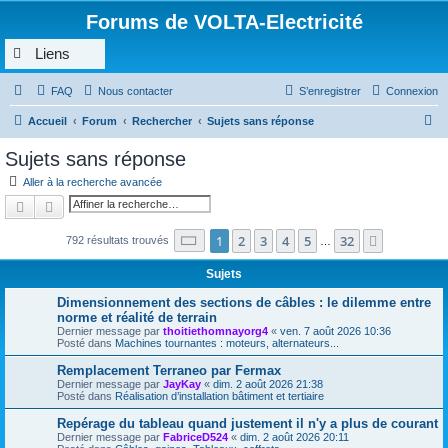
Forums de VOLTA-Electricité
Liens
FAQ
Nous contacter
S’enregistrer
Connexion
R
Accueil
Forum
Rechercher
Sujets sans réponse
e
Sujets sans réponse
c
Aller à la recherche avancée
h
Rechercher
Recherche avancée
e
Page
1
sur
32
1
2
3
4
5
32
Suivante
792 résultats trouvés
r
…
c
Sujets
h
Dimensionnement des sections de câbles : le dilemme entre
e
norme et réalité de terrain
Dernier message par
thoitiethomnayorg4
«
ven. 7 août 2026 10:36
r
Posté dans
Machines tournantes : moteurs, alternateurs...
Remplacement Terraneo par Fermax
Dernier message par
JayKay
«
dim. 2 août 2026 21:38
Posté dans
Réalisation d’installation bâtiment et tertiaire
Repérage du tableau quand justement il n'y a plus de courant
Dernier message par
FabriceD524
«
dim. 2 août 2026 20:11