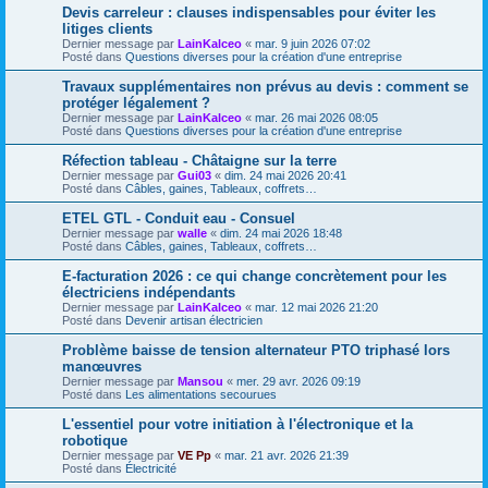
Devis carreleur : clauses indispensables pour éviter les
litiges clients
Dernier message par
LainKalceo
«
mar. 9 juin 2026 07:02
Posté dans
Questions diverses pour la création d'une entreprise
Travaux supplémentaires non prévus au devis : comment se
protéger légalement ?
Dernier message par
LainKalceo
«
mar. 26 mai 2026 08:05
Posté dans
Questions diverses pour la création d'une entreprise
Réfection tableau - Châtaigne sur la terre
Dernier message par
Gui03
«
dim. 24 mai 2026 20:41
Posté dans
Câbles, gaines, Tableaux, coffrets…
ETEL GTL - Conduit eau - Consuel
Dernier message par
walle
«
dim. 24 mai 2026 18:48
Posté dans
Câbles, gaines, Tableaux, coffrets…
E-facturation 2026 : ce qui change concrètement pour les
électriciens indépendants
Dernier message par
LainKalceo
«
mar. 12 mai 2026 21:20
Posté dans
Devenir artisan électricien
Problème baisse de tension alternateur PTO triphasé lors
manœuvres
Dernier message par
Mansou
«
mer. 29 avr. 2026 09:19
Posté dans
Les alimentations secourues
L'essentiel pour votre initiation à l'électronique et la
robotique
Dernier message par
VE Pp
«
mar. 21 avr. 2026 21:39
Posté dans
Électricité