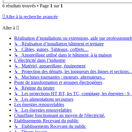
6 résultats trouvés • Page
1
sur
1
Aller à la recherche avancée
Aller à
Réalisation d’installations ou extensions, aide par professionnels 
↳ Réalisation d’installation bâtiment et tertiaire
↳ Câbles, gaines, Tableaux, coffrets…
↳ Appareillage utilisé dans le bâtiment, à la maison
L’électricité dans l’industrie
↳ Matériel, appareillage, équipement
↳ Protection des départs, les longueurs des lignes et sections
↳ Machines tournantes : moteurs, alternateurs...
Poste de transformation et groupes électrogènes
↳ Régime du neutre
↳ Les protections HT BT, les TC, comptage, les énergies : S,
↳ Les alimentations secourues
Les énergies renouvelables
↳ Les énergies renouvelables
Chauffage fonctionnant au moyen de l'électricité.
Etablissements Recevant du public
↳ Etablissements Recevant du public
↳ Divers locaux