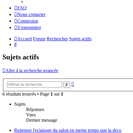
FAQ
Nous contacter
Connexion
S’enregistrer
Accueil
Forum
Rechercher
Sujets actifs
Rechercher
Sujets actifs
Aller à la recherche avancée
Recherche
Rechercher
avancée
6 résultats trouvés • Page
1
sur
1
Sujets
Réponses
Vues
Dernier message
Repenser l'eclairage du salon en meme temps que la deco