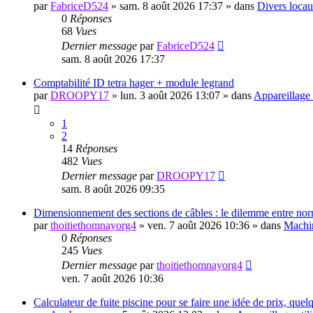
par
FabriceD524
»
sam. 8 août 2026 17:37
» dans
Divers loca
0
Réponses
68
Vues
Dernier message
par
FabriceD524
sam. 8 août 2026 17:37
Comptabilité ID tetra hager + module legrand
par
DROOPY17
»
lun. 3 août 2026 13:07
» dans
Appareillage 
1
2
14
Réponses
482
Vues
Dernier message
par
DROOPY17
sam. 8 août 2026 09:35
Dimensionnement des sections de câbles : le dilemme entre norme
par
thoitiethomnayorg4
»
ven. 7 août 2026 10:36
» dans
Machin
0
Réponses
245
Vues
Dernier message
par
thoitiethomnayorg4
ven. 7 août 2026 10:36
Calculateur de fuite piscine pour se faire une idée de prix, quel