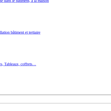
isé dans le bâtiment, à la maison
llation bâtiment et tertiaire
es, Tableaux, coffrets…