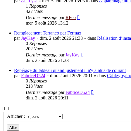
par
AnaLysa
»
mer. 5 août 2026 13:03
» dans
Appareillage util
1
Réponses
427
Vues
Dernier message
par
RFco
mer. 5 août 2026 13:12
Remplacement Terraneo par Fermax
par
JayKay
»
dim. 2 août 2026 21:38
» dans
Réalisation d’insta
0
Réponses
202
Vues
Dernier message
par
JayKay
dim. 2 août 2026 21:38
Repérage du tableau quand justement il n'y a plus de courant
par
FabriceD524
»
dim. 2 août 2026 20:11
» dans
Câbles, gain
0
Réponses
218
Vues
Dernier message
par
FabriceD524
dim. 2 août 2026 20:11
Afficher :