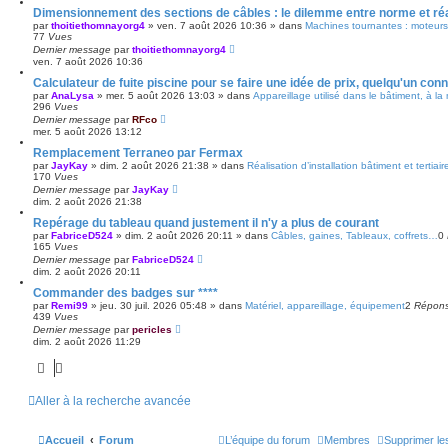
Dimensionnement des sections de câbles : le dilemme entre norme et réal
par
thoitiethomnayorg4
»
ven. 7 août 2026 10:36
» dans
Machines tournantes : moteurs,
77
Vues
Dernier message
par
thoitiethomnayorg4
ven. 7 août 2026 10:36
Calculateur de fuite piscine pour se faire une idée de prix, quelqu'un conn
par
AnaLysa
»
mer. 5 août 2026 13:03
» dans
Appareillage utilisé dans le bâtiment, à la
296
Vues
Dernier message
par
RFco
mer. 5 août 2026 13:12
Remplacement Terraneo par Fermax
par
JayKay
»
dim. 2 août 2026 21:38
» dans
Réalisation d’installation bâtiment et tertiair
170
Vues
Dernier message
par
JayKay
dim. 2 août 2026 21:38
Repérage du tableau quand justement il n'y a plus de courant
par
FabriceD524
»
dim. 2 août 2026 20:11
» dans
Câbles, gaines, Tableaux, coffrets…
0
165
Vues
Dernier message
par
FabriceD524
dim. 2 août 2026 20:11
Commander des badges sur ****
par
Remi99
»
jeu. 30 juil. 2026 05:48
» dans
Matériel, appareillage, équipement
2
Répon
439
Vues
Dernier message
par
pericles
dim. 2 août 2026 11:29
Aller à la recherche avancée
Accueil
Forum
L’équipe du forum
Membres
Supprimer le