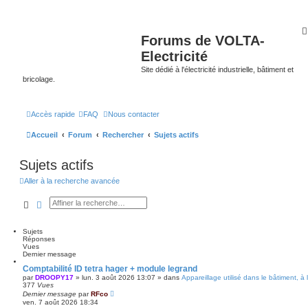
Forums de VOLTA-
Electricité
Site dédié à l'électricité industrielle, bâtiment et
bricolage.
Accès rapide
FAQ
Nous contacter
Accueil
Forum
Rechercher
Sujets actifs
Sujets actifs
Aller à la recherche avancée
Rechercher
Recherche avancée
Sujets
Réponses
Vues
Dernier message
Comptabilité ID tetra hager + module legrand
par
DROOPY17
»
lun. 3 août 2026 13:07
» dans
Appareillage utilisé dans le bâtiment, à
377
Vues
Dernier message
par
RFco
ven. 7 août 2026 18:34