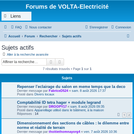
Forums de VOLTA-Electricité
Liens
FAQ
Nous contacter
S’enregistrer
Connexion
R
Accueil
Forum
Rechercher
Sujets actifs
e
Sujets actifs
c
Aller à la recherche avancée
h
Rechercher
Recherche avancée
e
7 résultats trouvés • Page
1
sur
1
r
Sujets
c
Repenser l'eclairage du salon en meme temps que la deco
h
Dernier message par
FabriceD524
«
sam. 8 août 2026 17:37
e
Posté dans
Divers locaux
r
Comptabilité ID tetra hager + module legrand
Dernier message par
DROOPY17
«
sam. 8 août 2026 09:35
Posté dans
Appareillage utilisé dans le bâtiment, à la maison
Réponses :
14
1
2
Dimensionnement des sections de câbles : le dilemme entre
norme et réalité de terrain
Dernier message par
thoitiethomnayorg4
«
ven. 7 août 2026 10:36