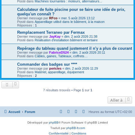
Posté dans
Machines tournantes : moteurs, alternateurs...
Calculateur de fuite piscine pour se faire une idée de prix,
quelqu'un connaît ?
Dernier message par
RFco
«
mer. 5 août 2026 13:12
Posté dans
Appareillage utilisé dans le bâtiment, à la maison
Réponses :
1
Remplacement Terraneo par Fermax
Dernier message par
JayKay
«
dim. 2 août 2026 21:38
Posté dans
Réalisation d’installation bâtiment et tertiaire
Repérage du tableau quand justement il n'y a plus de courant
Dernier message par
FabriceD524
«
dim. 2 août 2026 20:11
Posté dans
Câbles, gaines, Tableaux, coffrets…
Commander des badges sur ****
Dernier message par
pericles
«
dim. 2 août 2026 11:29
Posté dans
Matériel, appareillage, équipement
Réponses :
2
7 résultats trouvés • Page
1
sur
1
Aller à
Accueil
Forum
Heures au format
UTC+02:00
Développé par
phpBB
® Forum Software © phpBB Limited
Traduit par
phpBB-fr.com
Confidentialité
|
Conditions