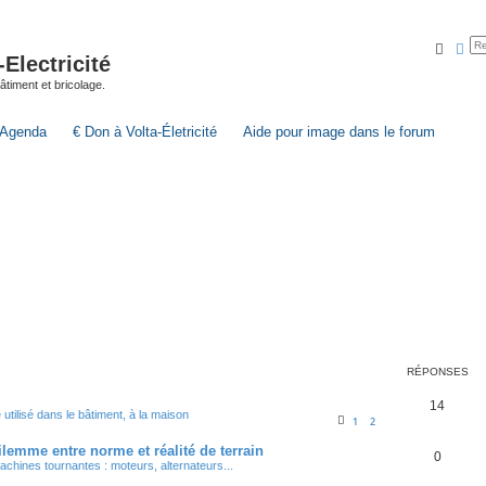
Reche
Rec
lectricité
 bâtiment et bricolage.
Agenda
€ Don à Volta-Életricité
Aide pour image dans le forum
RÉPONSES
14
 utilisé dans le bâtiment, à la maison
1
2
lemme entre norme et réalité de terrain
0
achines tournantes : moteurs, alternateurs...