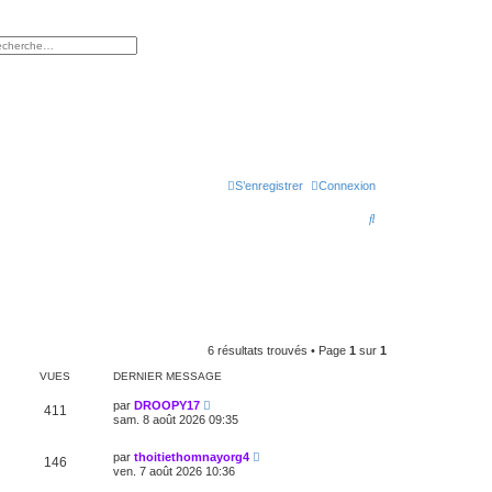
rcher
herche avancée
S’enregistrer
Connexion
R
e
c
h
e
r
6 résultats trouvés • Page
1
sur
1
c
VUES
DERNIER MESSAGE
h
par
DROOPY17
411
sam. 8 août 2026 09:35
e
r
par
thoitiethomnayorg4
146
ven. 7 août 2026 10:36