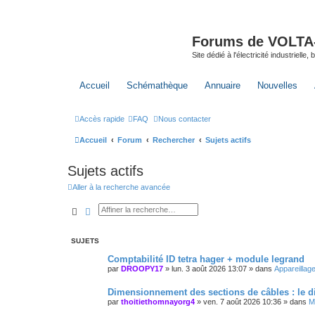
Forums de VOLTA-E
Site dédié à l'électricité industrielle,
Accueil
Schémathèque
Annuaire
Nouvelles
Accès rapide
FAQ
Nous contacter
Accueil
Forum
Rechercher
Sujets actifs
Sujets actifs
Aller à la recherche avancée
Rechercher
Recherche avancée
SUJETS
Comptabilité ID tetra hager + module legrand
par
DROOPY17
»
lun. 3 août 2026 13:07
» dans
Appareillage
Dimensionnement des sections de câbles : le di
par
thoitiethomnayorg4
»
ven. 7 août 2026 10:36
» dans
M