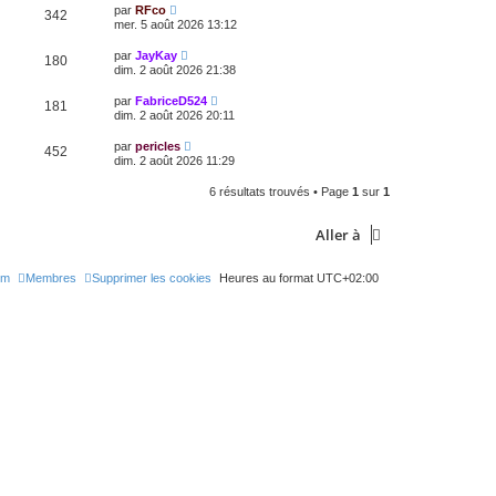
par
RFco
342
mer. 5 août 2026 13:12
par
JayKay
180
dim. 2 août 2026 21:38
par
FabriceD524
181
dim. 2 août 2026 20:11
par
pericles
452
dim. 2 août 2026 11:29
6 résultats trouvés • Page
1
sur
1
Aller à
um
Membres
Supprimer les cookies
Heures au format
UTC+02:00