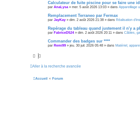
Calculateur de fuite piscine pour se faire une i
par
AnaLysa
»
mer. 5 août 2026 13:03
» dans
Appareillage u
Remplacement Terraneo par Fermax
par
JayKay
»
dim. 2 août 2026 21:38
» dans
Réalisation d’ins
Repérage du tableau quand justement il n'y a p
par
FabriceD524
»
dim. 2 août 2026 20:11
» dans
Câbles, ga
Commander des badges sur ****
par
Remi99
»
jeu. 30 juil. 2026 05:48
» dans
Matériel, appare
Aller à la recherche avancée
Accueil
Forum