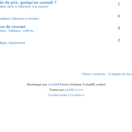
dée de prix, quelqu'un connaît ?
1
tilisé dans le bâtiment, à la maison
0
tallation bâtiment et tertiaire
lus de courant
0
ines, Tableaux, coffrets…
2
illage, équipement
Nous contacter
L’équipe du for
Développé par
phpBB
® Forum Software © phpBB Limited
Traduit par
phpBB-fr.com
Confidentialité
|
Conditions