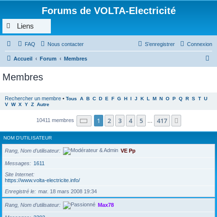
Forums de VOLTA-Electricité
Liens
FAQ
Nous contacter
S’enregistrer
Connexion
R
Accueil
Forum
Membres
e
Membres
c
h
Rechercher un membre
•
Tous
A
B
C
D
E
F
G
H
I
J
K
L
M
N
O
P
Q
R
S
T
U
V
W
X
Y
Z
Autre
e
r
Page
1
sur
417
1
2
3
4
5
417
Suivante
10411 membres
…
c
NOM D’UTILISATEUR
h
Rang, Nom d’utilisateur
VE Pp
e
r
Messages
1611
Site Internet
https://www.volta-electricite.info/
Enregistré le
mar. 18 mars 2008 19:34
Rang, Nom d’utilisateur
Max78