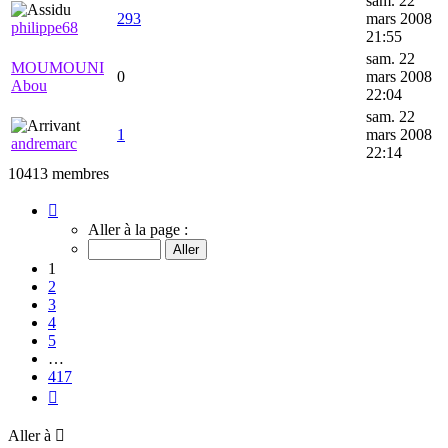
sam. 22
293
mars 2008
philippe68
21:55
sam. 22
MOUMOUNI
0
mars 2008
Abou
22:04
sam. 22
1
mars 2008
andremarc
22:14
10413 membres
Page
1
Aller à la page :
sur
417
1
2
3
4
5
…
417
Suivante
Aller à