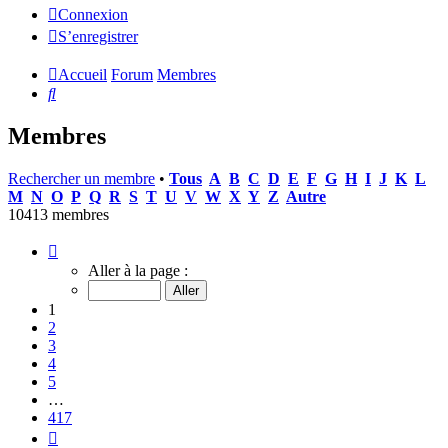
Connexion
S’enregistrer
Accueil
Forum
Membres
Rechercher
Membres
Rechercher un membre
•
Tous
A
B
C
D
E
F
G
H
I
J
K
L
M
N
O
P
Q
R
S
T
U
V
W
X
Y
Z
Autre
10413 membres
Page
1
Aller à la page :
sur
417
1
2
3
4
5
…
417
Suivante