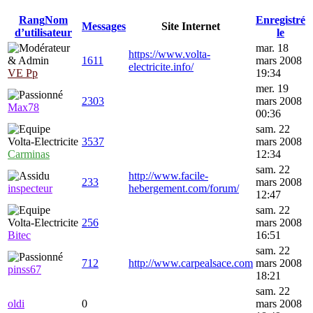
Rang
Nom
Enregistré
Messages
Site Internet
d’utilisateur
le
mar. 18
https://www.volta-
1611
mars 2008
electricite.info/
VE Pp
19:34
mer. 19
2303
mars 2008
Max78
00:36
sam. 22
3537
mars 2008
Carminas
12:34
sam. 22
http://www.facile-
233
mars 2008
inspecteur
hebergement.com/forum/
12:47
sam. 22
256
mars 2008
Bitec
16:51
sam. 22
712
http://www.carpealsace.com
mars 2008
pinss67
18:21
sam. 22
oldi
0
mars 2008