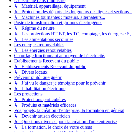
L’électricité dans l’industrie
↳ Matériel, appareillage, équipement
↳ Protection des départs, les longueurs des lignes et sections
↳ Machines tournantes : moteurs, alternateurs...
Poste de transformation et groupes électrogènes
↳ Régime du neutre
↳ Les protections HT BT, les TC, comptage, les énergies : S,
↳ Les alimentations secourues
Les énergies renouvelables
↳ Les énergies renouvelables
Chauffage fonctionnant au moyen de l'électricité.
Etablissements Recevant du public
↳ Etablissements Recevant du public
↳ Divers locaux
Prévenir plutôt que guérir
↳ J’ai vu le danger je témoigne pour le prévenir
↳ L’habilitation électrique
Les protections
↳ Protections particulières
↳ Produits et matériels efficaces
Vos projets, la création d’entreprise, la formation en général
↳ Devenir artisan électricien
↳ Questions diverses pour la création d'une entreprise
↳ La formation, le choix de votre cursus