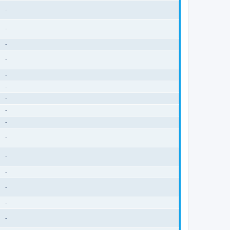
-
-
-
-
-
-
-
-
-
-
-
-
-
-
-