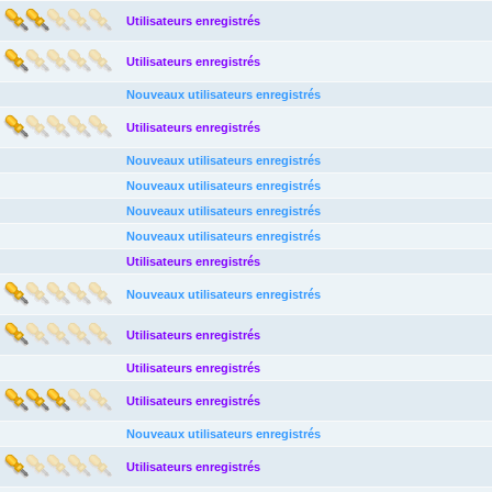
Utilisateurs enregistrés
Utilisateurs enregistrés
Nouveaux utilisateurs enregistrés
Utilisateurs enregistrés
Nouveaux utilisateurs enregistrés
Nouveaux utilisateurs enregistrés
Nouveaux utilisateurs enregistrés
Nouveaux utilisateurs enregistrés
Utilisateurs enregistrés
Nouveaux utilisateurs enregistrés
Utilisateurs enregistrés
Utilisateurs enregistrés
Utilisateurs enregistrés
Nouveaux utilisateurs enregistrés
Utilisateurs enregistrés