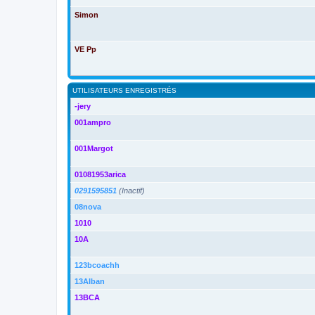
Simon
VE Pp
UTILISATEURS ENREGISTRÉS
-jery
001ampro
001Margot
01081953arica
0291595851
(Inactif)
08nova
1010
10A
123bcoachh
13Alban
13BCA