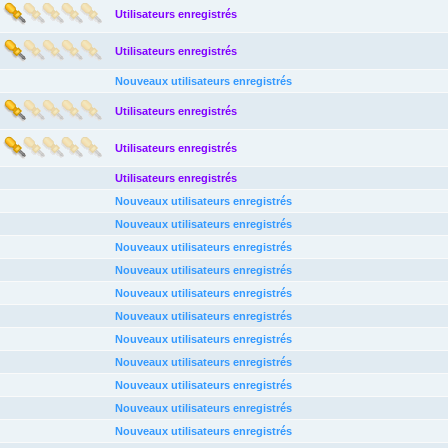
Utilisateurs enregistrés
Utilisateurs enregistrés
Nouveaux utilisateurs enregistrés
Utilisateurs enregistrés
Utilisateurs enregistrés
Utilisateurs enregistrés
Nouveaux utilisateurs enregistrés
Nouveaux utilisateurs enregistrés
Nouveaux utilisateurs enregistrés
Nouveaux utilisateurs enregistrés
Nouveaux utilisateurs enregistrés
Nouveaux utilisateurs enregistrés
Nouveaux utilisateurs enregistrés
Nouveaux utilisateurs enregistrés
Nouveaux utilisateurs enregistrés
Nouveaux utilisateurs enregistrés
Nouveaux utilisateurs enregistrés