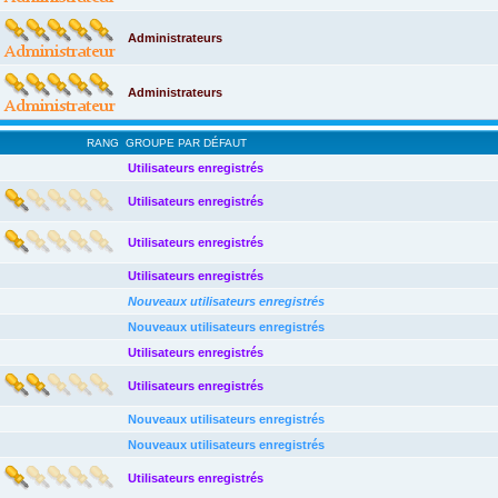
Administrateurs
Administrateurs
RANG
GROUPE PAR DÉFAUT
Utilisateurs enregistrés
Utilisateurs enregistrés
Utilisateurs enregistrés
Utilisateurs enregistrés
Nouveaux utilisateurs enregistrés
Nouveaux utilisateurs enregistrés
Utilisateurs enregistrés
Utilisateurs enregistrés
Nouveaux utilisateurs enregistrés
Nouveaux utilisateurs enregistrés
Utilisateurs enregistrés