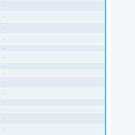
-
-
-
-
-
-
-
-
-
-
-
-
-
-