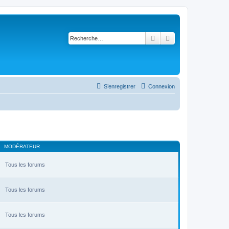
Rechercher
Recherche avancé
S’enregistrer
Connexion
MODÉRATEUR
Tous les forums
Tous les forums
Tous les forums