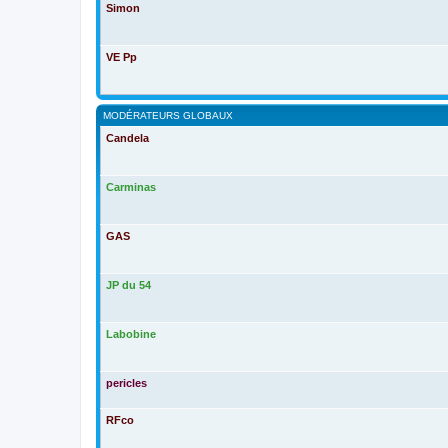
Simon
VE Pp
MODÉRATEURS GLOBAUX
Candela
Carminas
GAS
JP du 54
Labobine
pericles
RFco