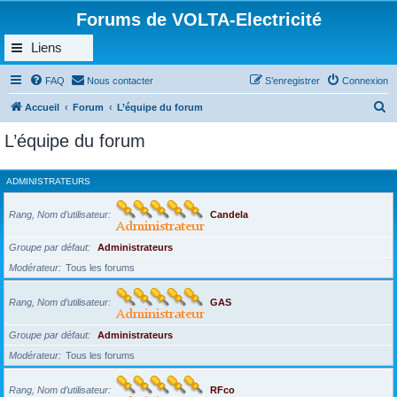
Forums de VOLTA-Electricité
Liens
FAQ
Nous contacter
S’enregistrer
Connexion
R
Accueil
Forum
L’équipe du forum
e
L’équipe du forum
c
h
ADMINISTRATEURS
e
r
Rang, Nom d’utilisateur
Candela
c
Groupe par défaut
Administrateurs
h
Modérateur
Tous les forums
e
r
Rang, Nom d’utilisateur
GAS
Groupe par défaut
Administrateurs
Modérateur
Tous les forums
Rang, Nom d’utilisateur
RFco